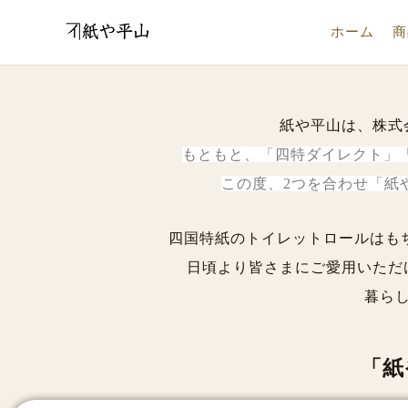
内
ホーム
商
容
を
ス
紙や平山は、株式
キ
もともと、「四特ダイレクト」「
ッ
この度、2つを合わせ「紙
プ
四国特紙のトイレットロールはも
日頃より皆さまにご愛用いただ
暮ら
「紙