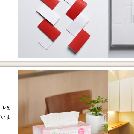
。
オルを
ざいま