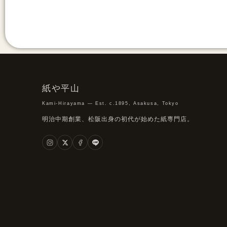
紙や平山
Kami-Hirayama — Est. c.1895, Asakusa, Tokyo
明治中期創業、松阪出身の初代が始めた紙専門店。