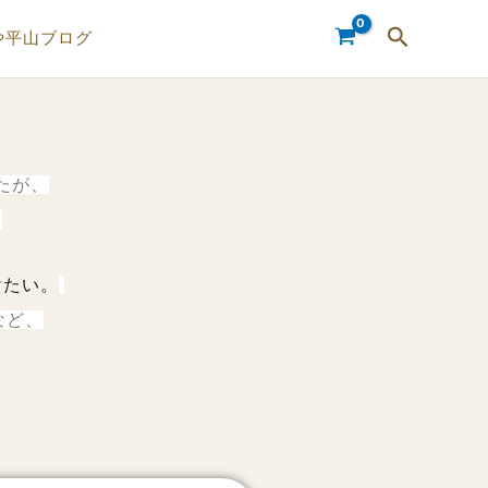
検
や平山ブログ
索
たが、
。
けたい。
など、