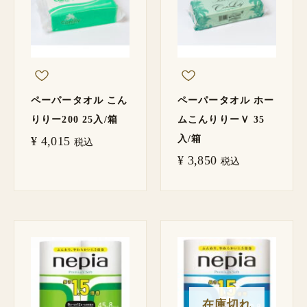
ペーパータオル こん
ペーパータオル ホー
りりー200 25入/箱
ムこんりりーＶ 35
入/箱
¥
4,015
税込
¥
3,850
税込
在庫切れ