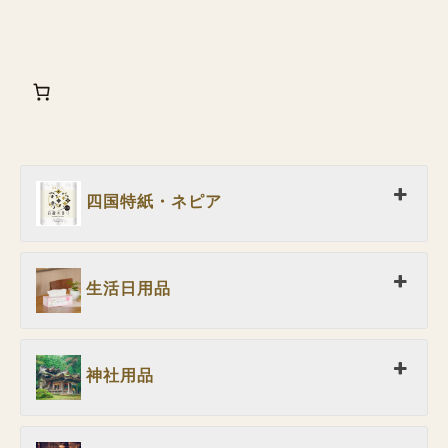
四国特紙・ネピア
生活日用品
神社用品