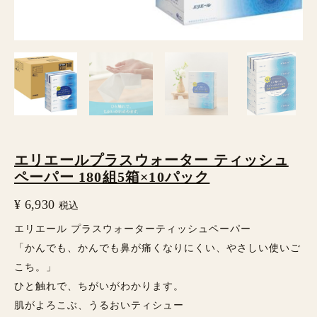
ー
タ
ー
テ
ィ
ッ
シ
エリエールプラスウォーター ティッシュ
ュ
ペーパー 180組5箱×10パック
ペ
¥
6,930
税込
ー
エリエール プラスウォーターティッシュペーパー
パ
「かんでも、かんでも鼻が痛くなりにくい、やさしい使いご
ー
こち。」
ひと触れで、ちがいがわかります。
180
肌がよろこぶ、うるおいティシュー
組