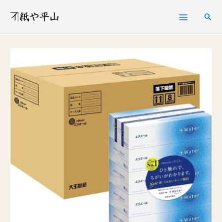
内
検
容
索
を
エ
ス
リ
キ
エ
ッ
ー
プ
ル
プ
ラ
ス
ウ
ォ