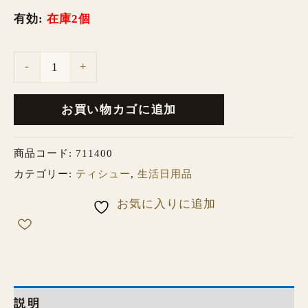
有効:
在庫2個
5
箱
-
+
×10
パ
お買い物カゴに追加
ッ
ク
商品コード:
711400
個
カテゴリー:
ティシュー
,
生活日用品
お気に入りに追加
説明