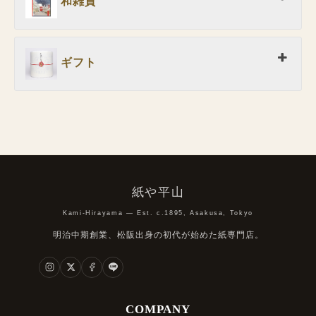
和雑貨
ギフト
紙や平山
Kami-Hirayama — Est. c.1895, Asakusa, Tokyo
明治中期創業、松阪出身の初代が始めた紙専門店。
COMPANY