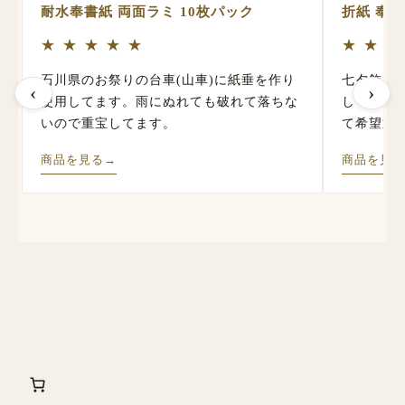
耐水奉書紙 両面ラミ 10枚パック
折紙 奉書
★
★
★
★
★
★
★
★
石川県のお祭りの台車(山車)に紙垂を作り
七夕飾り
‹
›
使用してます。雨にぬれても破れて落ちな
してたど
いので重宝してます。
て希望通
商品を見る
→
商品を見