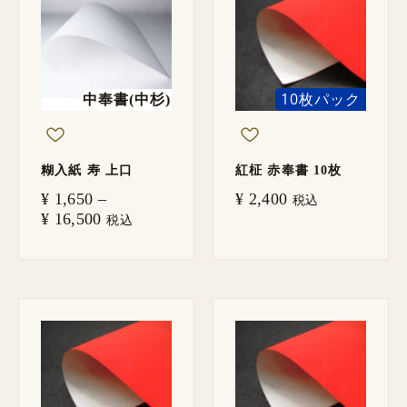
帯:
¥ 1,650
–
¥ 16,500
10枚パック
中奉書(中杉)
糊入紙 寿 上口
紅柾 赤奉書 10枚
¥
1,650
–
¥
2,400
税込
¥
16,500
税込