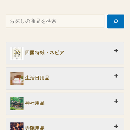
四国特紙・ネピア
生活日用品
神社用品
寺院用品