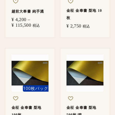
金柾 金奉書 梨地 10
越前大奉書 純手漉
枚
¥
4,200
–
¥
115,500
税込
¥
2,750
税込
100枚パック
金柾 金奉書 梨地
金柾 金奉書 梨地
100枚
500枚/箱