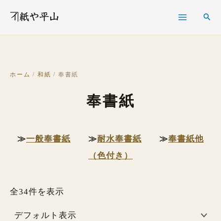
内
検
検
容
索
索
を
ス
キ
ホーム
/
和紙
/ 奉書紙
ッ
奉書紙
プ
≫
一般奉書紙
≫
耐水奉書紙
≫
奉書紙他
（色付き）
全34件を表示