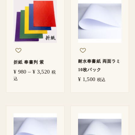
格
帯:
¥ 980
–
¥ 3,520
耐水奉書紙 両面ラミ
折紙 奉書判 紫
10枚パック
¥
980
–
¥
3,520
税
込
¥
1,500
税込