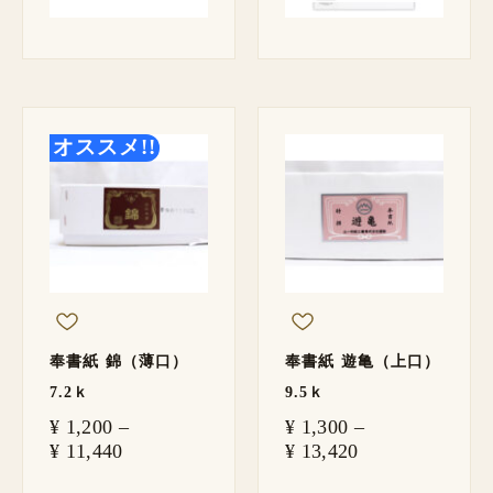
価
価
格
格
オススメ!!
帯:
帯:
¥ 1,200
¥ 1,300
–
–
¥ 11,440
¥ 13,420
奉書紙 錦（薄口）
奉書紙 遊亀（上口）
7.2ｋ
9.5ｋ
¥
1,200
–
¥
1,300
–
¥
11,440
¥
13,420