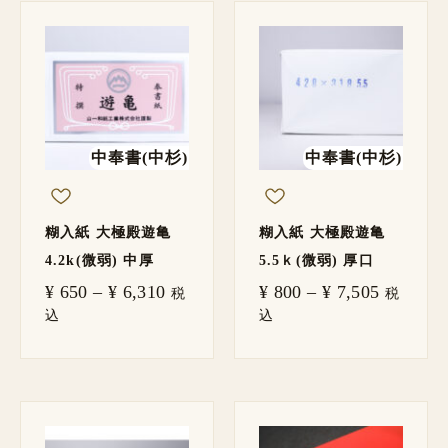
価
価
格
格
帯:
帯:
¥ 650
¥ 800
–
–
¥ 6,310
¥ 7,505
中奉書(中杉)
中奉書(中杉)
糊入紙 大極殿遊亀
糊入紙 大極殿遊亀
4.2k(微弱) 中厚
5.5ｋ(微弱) 厚口
¥
650
–
¥
6,310
¥
800
–
¥
7,505
税
税
込
込
価
格