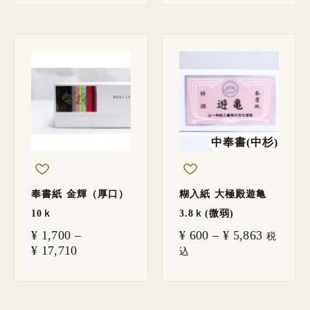
価
価
格
格
帯:
帯:
¥ 1,700
¥ 600
–
–
¥ 17,710
¥ 5,863
中奉書(中杉)
奉書紙 金輝（厚口）
糊入紙 大極殿遊亀
10ｋ
3.8ｋ(微弱)
¥
1,700
–
¥
600
–
¥
5,863
税
¥
17,710
込