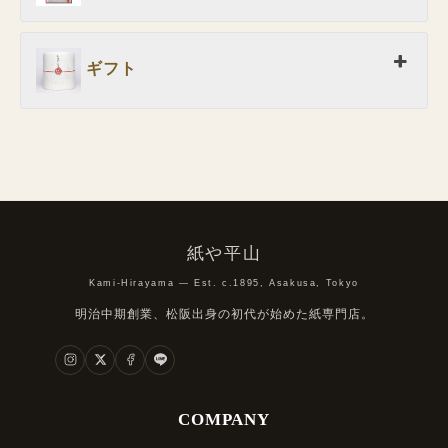
ギフト
紙や平山
Kami-Hirayama — Est. c.1895, Asakusa, Tokyo
明治中期創業、松阪出身の初代が始めた紙専門店。
COMPANY