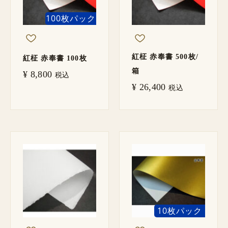
100枚パック
紅柾 赤奉書 500枚/
紅柾 赤奉書 100枚
箱
¥
8,800
税込
¥
26,400
税込
価
格
帯:
¥ 4,200
–
¥ 115,500
10枚パック