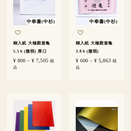
–
–
¥ 7,505
¥ 5,863
中奉書(中杉)
中奉書(中杉)
糊入紙 大極殿遊亀
糊入紙 大極殿遊亀
5.5ｋ(微弱) 厚口
3.8ｋ(微弱)
¥
800
–
¥
7,505
¥
600
–
¥
5,863
税
税
込
込
価
格
帯:
¥ 980
–
¥ 3,520