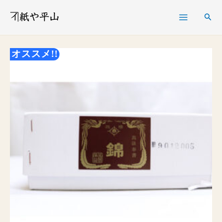
内
検
容
索
を
オススメ!!
奉
価
ス
書
格
キ
紙
帯:
ッ
錦
¥ 1,200
プ
（薄
–
口）
¥ 11,440
7.2
ｋ
個