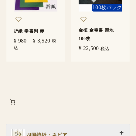
100枚パック
金柾 金奉書 梨地
折紙 奉書判 赤
100枚
¥
980
–
¥
3,520
税
込
¥
22,500
税込
四国特紙・ネピア