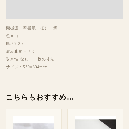
レビュー (0)
機械漉 奉書紙（柾） 錦
色＝白
厚さ7.2ｋ
滲み止め＝ナシ
耐水性 なし 一枚の寸法
サイズ：530×394m/m
こちらもおすすめ…
価
価
格
格
帯:
帯: