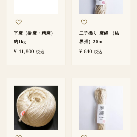
平麻（掛麻・精麻）
二子撚り 麻縄 （結
約1kg
界張）20ｍ
¥
41,800
¥
640
税込
税込