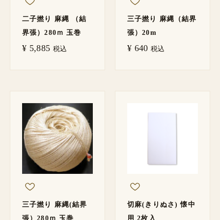
二子撚り 麻縄 （結
三子撚り 麻縄（結界
界張）280ｍ 玉巻
張）20m
¥
5,885
¥
640
税込
税込
三子撚り 麻縄(結界
切麻(きりぬさ) 懐中
張）280ｍ 玉巻
用 2枚入