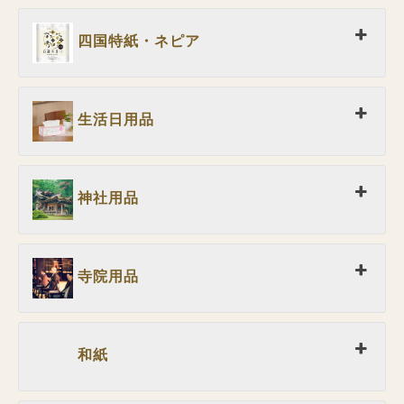
四国特紙・ネピア
生活日用品
神社用品
寺院用品
和紙