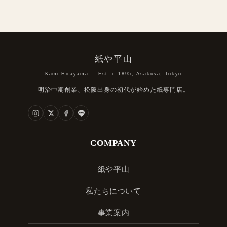
紙や平山
Kami-Hirayama — Est. c.1895, Asakusa, Tokyo
明治中期創業、松阪出身の初代が始めた紙専門店。
COMPANY
紙や平山
私たちについて
事業案内