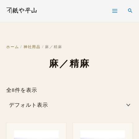
内
検
検
容
索
索
を
ス
キ
ホーム
/
神社用品
/ 麻／精麻
ッ
麻／精麻
プ
全8件を表示