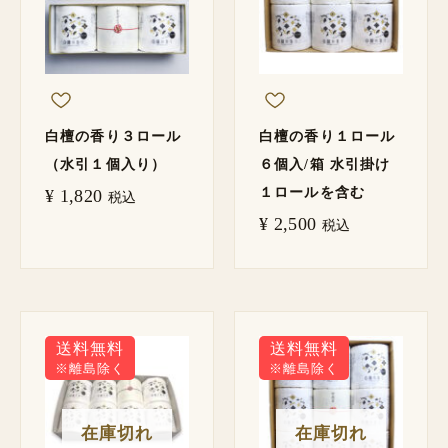
白檀の香り３ロール
白檀の香り１ロール
（水引１個入り）
６個入/箱 水引掛け
１ロールを含む
¥
1,820
税込
¥
2,500
税込
送料無料
送料無料
※離島除く
※離島除く
在庫切れ
在庫切れ