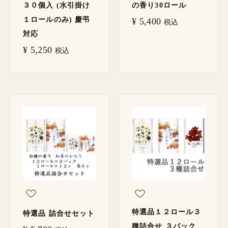
３０個入 (水引掛け
の香り30ロール
１ロールのみ) 慶弔
¥
5,400
税込
対応
¥
5,250
税込
特選品１２ロール３
特選品 詰合せセット
種詰合せ ３パック