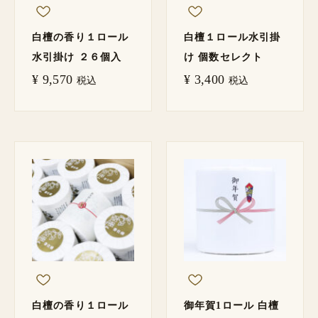
白檀の香り１ロール
白檀１ロール水引掛
水引掛け ２６個入
け 個数セレクト
¥
9,570
¥
3,400
税込
税込
白檀の香り１ロール
御年賀1ロール 白檀