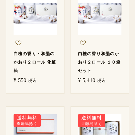
白檀の香り・和墨の
白檀の香り和墨のか
かおり２ロール 化粧
おり２ロール １０箱
箱
セット
¥
550
¥
5,410
税込
税込
送料無料
送料無料
※離島除く
※離島除く