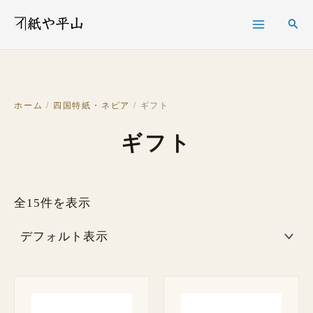
内
検
検
容
索
索
を
ス
キ
ホーム
/
四国特紙・ネピア
/ ギフト
ッ
ギフト
プ
全15件を表示