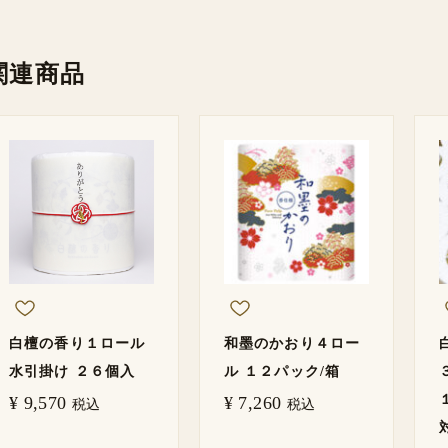
関連商品
白檀の香り１ロール
和墨のかおり４ロー
水引掛け ２６個入
ル １２パック/箱
¥
9,570
¥
7,260
税込
税込