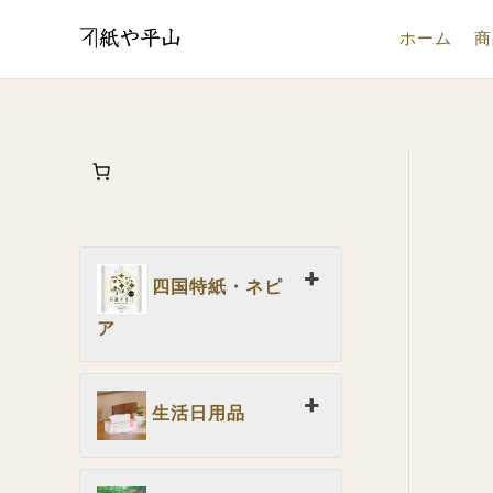
内
ホーム
商
容
を
ス
キ
ッ
プ
四国特紙・ネピ
ア
生活日用品