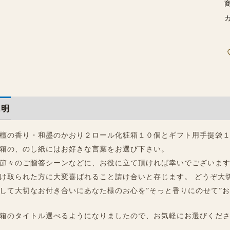
説明
追加情報
レビュー (0)
檀の香り・和墨のかおり２ロール化粧箱１０個とギフト用手提袋
箱の、のし紙にはお好きな言葉をお選び下さい。
節々のご贈答シーンなどに、お役に立て頂ければ幸いでございま
け取られた方に大変喜ばれること請け合いと存じます。 どうぞ大
して大切なお付き合いにあなた様のお心を”そっと香りにのせて”
箱のタイトル選べるようになりましたので、お気軽にお選びくだ