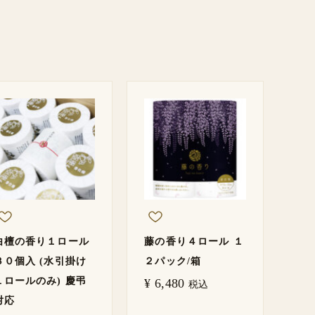
白檀の香り１ロール
藤の香り４ロール １
３０個入 (水引掛け
２パック/箱
１ロールのみ) 慶弔
¥
6,480
税込
対応