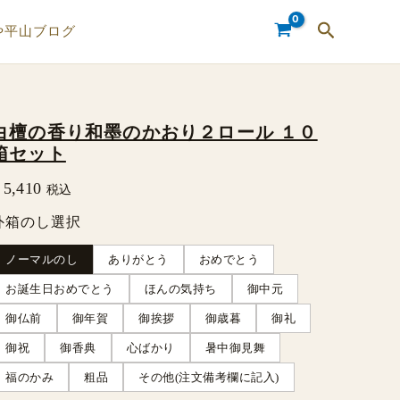
検
や平山ブログ
索
白檀の香り和墨のかおり２ロール １０
白
箱セット
檀
5,410
税込
の
香
外箱のし選択
り
ノーマルのし
ありがとう
おめでとう
和
お誕生日おめでとう
ほんの気持ち
御中元
墨
御仏前
御年賀
御挨拶
御歳暮
御礼
の
御祝
御香典
心ばかり
暑中御見舞
か
福のかみ
粗品
その他(注文備考欄に記入)
お