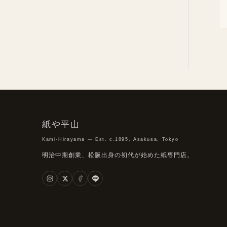
紙や平山
Kami-Hirayama — Est. c.1895, Asakusa, Tokyo
明治中期創業、松阪出身の初代が始めた紙専門店。