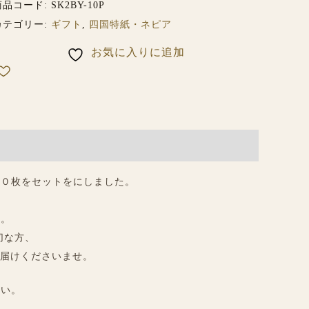
商品コード:
SK2BY-10P
カテゴリー:
ギフト
,
四国特紙・ネピア
お気に入りに追加
１０枚をセットをにしました。
す。
切な方、
お届けくださいませ。
さい。