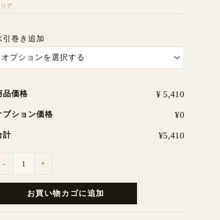
クリア
り
２
水引巻き追加
ロ
ー
ル
１
商品価格
¥ 5,410
０
オプション価格
¥0
箱
合計
¥5,410
セ
ッ
-
+
ト
個
お買い物カゴに追加