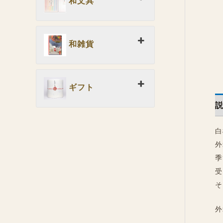
和文具
和雑貨
ギフト
白
外
季
受
そ
外