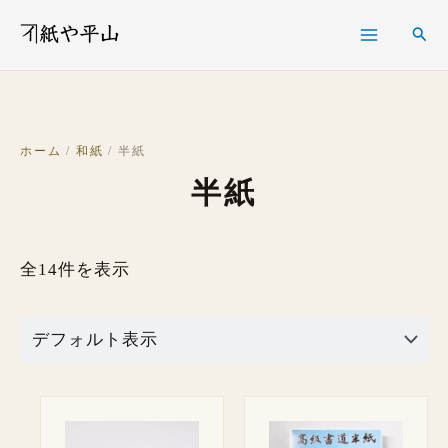
内
検
検
容
索
索
を
ス
キ
ホーム
/
和紙
/ 半紙
ッ
半紙
プ
全14件を表示