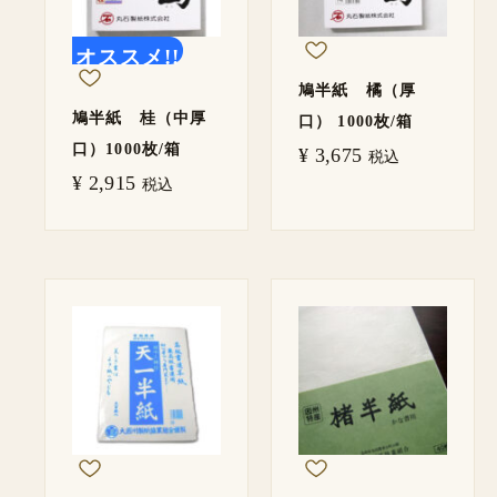
オススメ!!
鳩半紙 橘（厚
鳩半紙 桂（中厚
口） 1000枚/箱
口）1000枚/箱
¥
3,675
税込
¥
2,915
税込
価
格
帯:
¥ 704
–
¥ 6,270