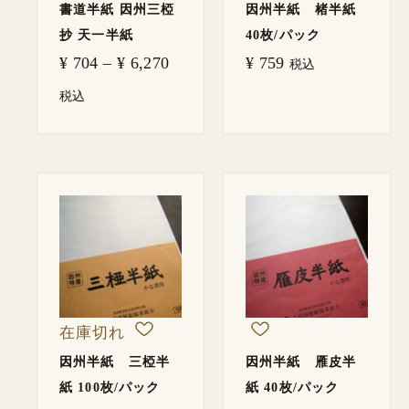
書道半紙 因州三椏
因州半紙 楮半紙
抄 天一半紙
40枚/パック
¥
704
–
¥
6,270
¥
759
税込
税込
在庫切れ
因州半紙 三椏半
因州半紙 雁皮半
紙 100枚/パック
紙 40枚/パック