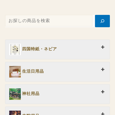
四国特紙・ネピア
生活日用品
神社用品