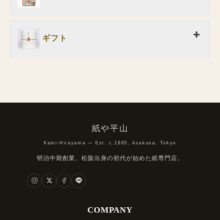
ギフト
紙や平山
Kami-Hirayama — Est. c.1895, Asakusa, Tokyo
明治中期創業、松阪出身の初代が始めた紙専門店。
COMPANY