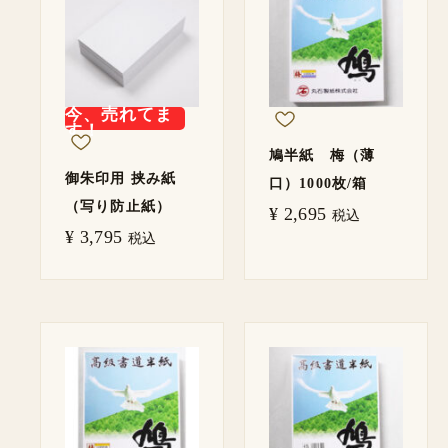
今、売れてま
す！
鳩半紙 梅（薄
御朱印用 挟み紙
口）1000枚/箱
（写り防止紙）
¥
2,695
税込
¥
3,795
税込