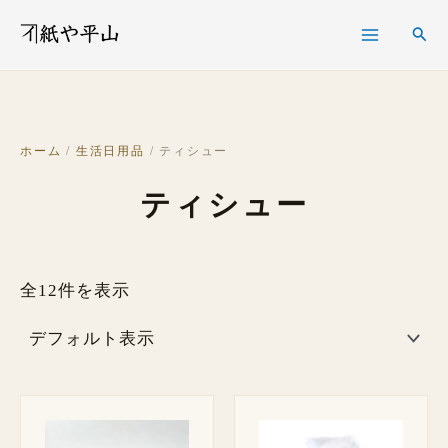
内
検
検
容
索
索
を
ス
キ
ホーム
/
生活日用品
/ ティシュー
ッ
ティシュー
プ
全12件を表示