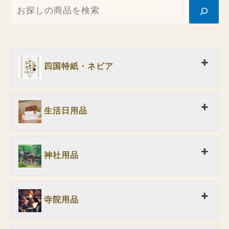
四国特紙・ネピア
生活日用品
神社用品
寺院用品