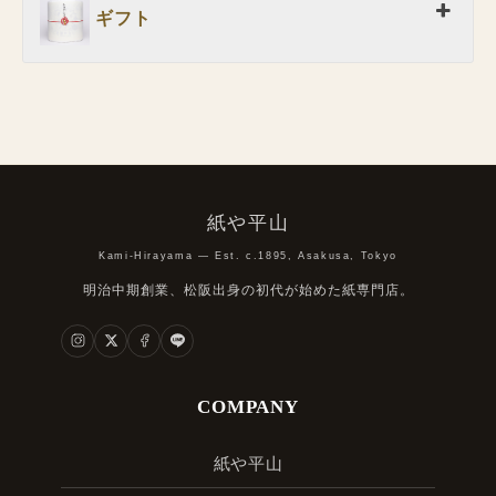
ギフト
紙や平山
Kami-Hirayama — Est. c.1895, Asakusa, Tokyo
明治中期創業、松阪出身の初代が始めた紙専門店。
COMPANY
紙や平山