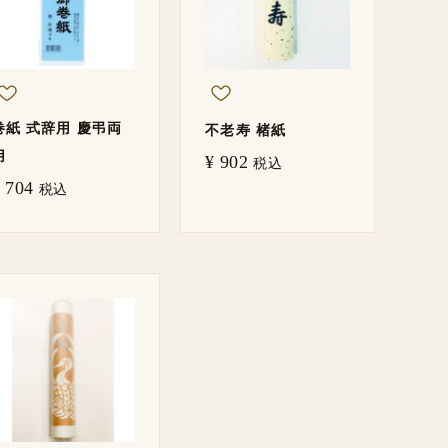
巻紙 式辞用 慶弔両
不老寿 楮紙
用
¥
902
税込
704
税込