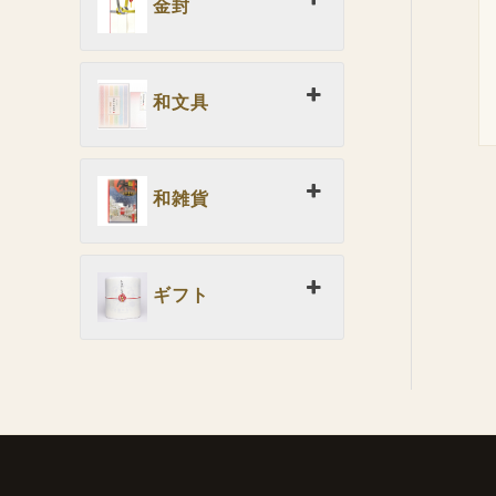
金封
和文具
和雑貨
ギフト