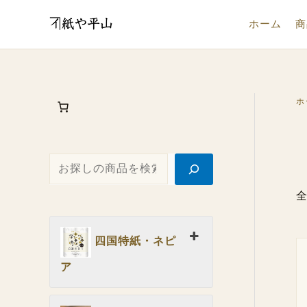
内
検
ホーム
商
容
索
を
ス
キ
ホ
ッ
プ
全
四国特紙・ネピ
ア