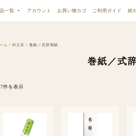
品一覧
アカウント
お買い物カゴ
ご利用ガイド
紙
ーム
/
和文具
/ 巻紙／式辞用紙
巻紙／式
7件を表示