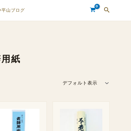
検
や平山ブログ
索
辞用紙