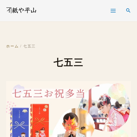
内
検
検
容
索
索
を
ス
キ
ホーム
/ 七五三
ッ
七五三
プ