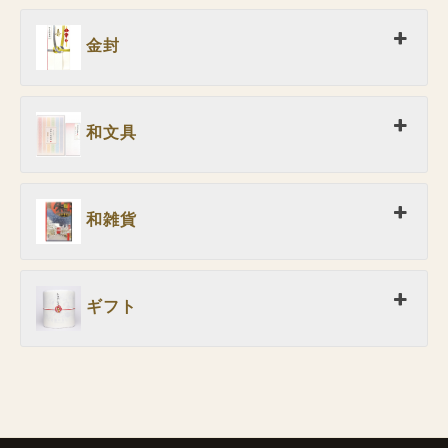
金封
和文具
和雑貨
ギフト