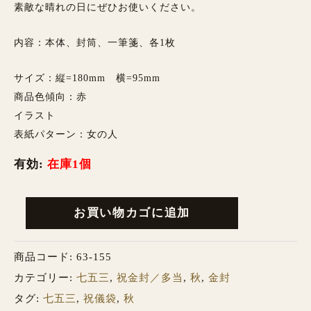
素敵な晴れの日にぜひお使いください。
内容：本体、封筒、一筆箋、各1枚
サイズ：縦=180mm 横=95mm
商品色傾向：赤
イラスト
表紙パターン：女の人
有効:
在庫1個
お買い物カゴに追加
商品コード:
63-155
カテゴリー:
七五三
,
祝金封／多当
,
秋
,
金封
タグ:
七五三
,
祝儀袋
,
秋