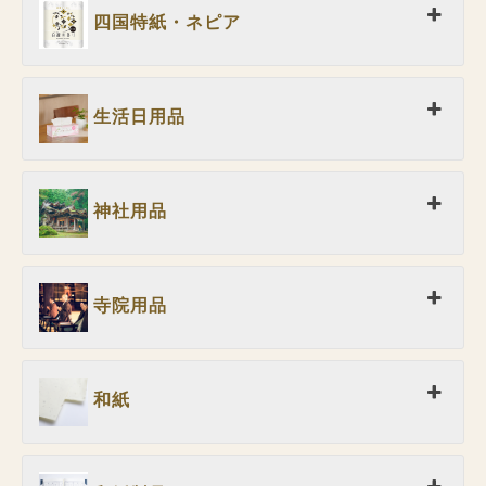
四国特紙・ネピア
生活日用品
神社用品
寺院用品
和紙