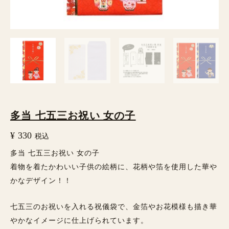
子
個
多当 七五三お祝い 女の子
¥
330
税込
多当 七五三お祝い 女の子
着物を着たかわいい子供の絵柄に、花柄や箔を使用した華や
かなデザイン！！
七五三のお祝いを入れる祝儀袋で、金箔やお花模様も描き華
やかなイメージに仕上げられています。