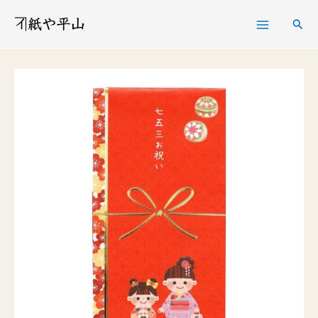
内
検
容
索
を
多
ス
当
キ
七
ッ
五
プ
三
お
祝
い
女
の