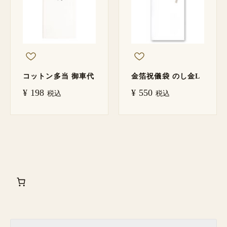
コットン多当 御車代
金箔祝儀袋 のし金L
¥
198
¥
550
税込
税込