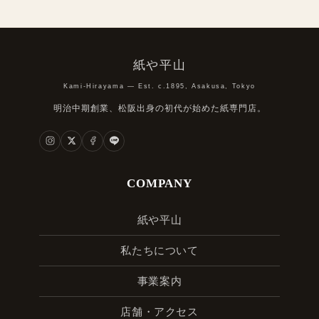
紙や平山
Kami-Hirayama — Est. c.1895, Asakusa, Tokyo
明治中期創業、松阪出身の初代が始めた紙専門店。
COMPANY
紙や平山
私たちについて
事業案内
店舗・アクセス