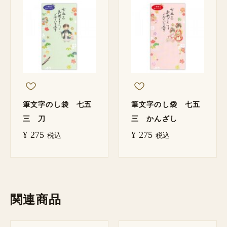
筆文字のし袋 七五
筆文字のし袋 七五
三 刀
三 かんざし
¥
275
¥
275
税込
税込
関連商品