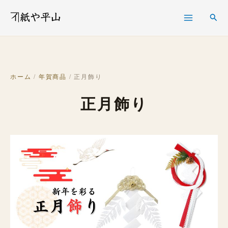
内
検
検
容
索
索
を
ス
キ
ホーム
/
年賀商品
/ 正月飾り
ッ
正月飾り
プ