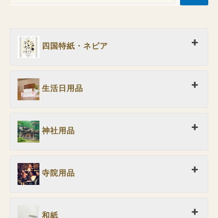
四国特紙・ネピア
生活日用品
神社用品
寺院用品
和紙