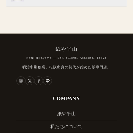
紙や平山
Kami-Hirayama — Est. c.1895, Asakusa, Tokyo
明治中期創業、松阪出身の初代が始めた紙専門店。
COMPANY
紙や平山
私たちについて