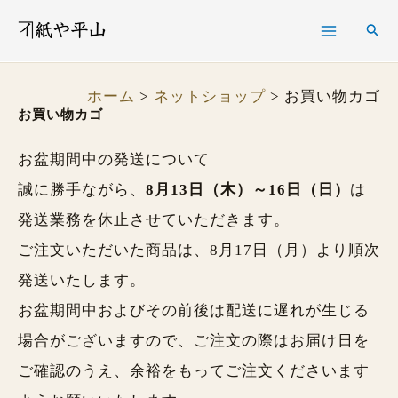
内
検
検
容
索
索
を
ホーム
ネットショップ
お買い物カゴ
ス
お買い物カゴ
キ
お盆期間中の発送について
ッ
誠に勝手ながら、
8月13日（木）～16日（日）
は
プ
発送業務を休止させていただきます。
ご注文いただいた商品は、8月17日（月）より順次
発送いたします。
お盆期間中およびその前後は配送に遅れが生じる
場合がございますので、ご注文の際はお届け日を
ご確認のうえ、余裕をもってご注文くださいます