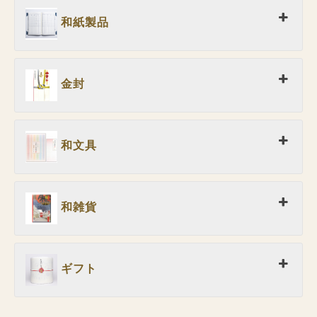
和紙製品
金封
和文具
和雑貨
ギフト