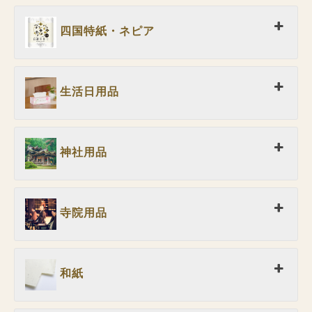
四国特紙・ネピア
生活日用品
神社用品
寺院用品
和紙