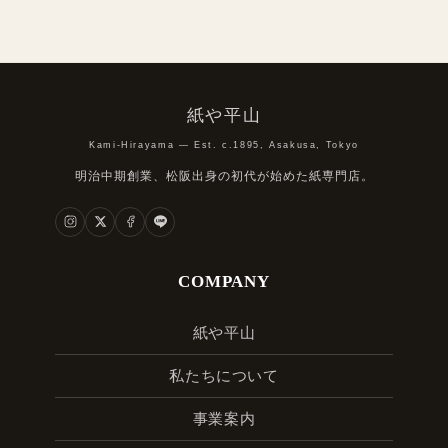
紙や平山
Kami-Hirayama — Est. c.1895, Asakusa, Tokyo
明治中期創業、松阪出身の初代が始めた紙専門店。
COMPANY
紙や平山
私たちについて
事業案内