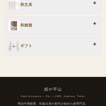
和文具
和雑貨
ギフト
紙や平山
Kami-Hirayama — Est. c.1895, Asakusa, Tokyo
明治中期創業、松阪出身の初代が始めた紙専門店。