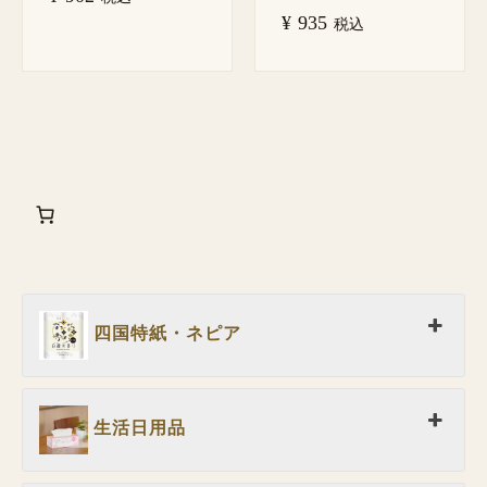
¥
935
税込
四国特紙・ネピア
生活日用品