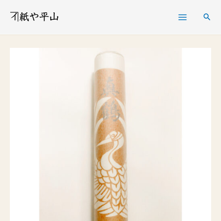
内
検
容
索
を
画
ス
仙
キ
紙
ッ
真
プ
鶴
個