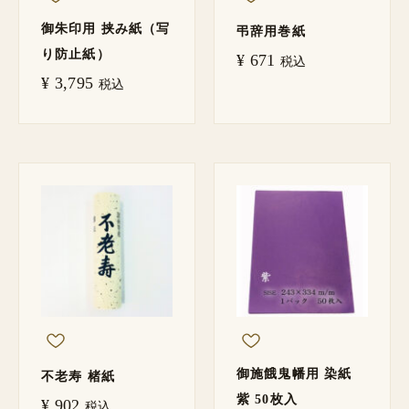
御朱印用 挟み紙（写
弔辞用巻紙
り防止紙）
¥
671
税込
¥
3,795
税込
御施餓鬼幡用 染紙
不老寿 楮紙
紫 50枚入
¥
902
税込