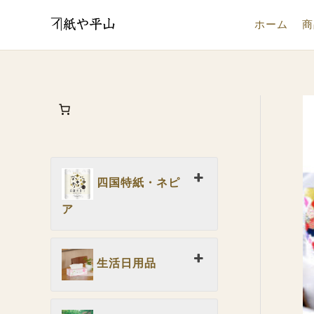
内
ホーム
商
容
を
ス
キ
ッ
プ
四国特紙・ネピ
ア
生活日用品