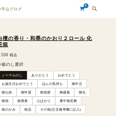
検
や平山ブログ
索
白檀の香り・和墨のかおり２ロール 化
白
粧箱
檀
550
税込
の
香
外箱のし選択
り・
ノーマルのし
ありがとう
おめでとう
和
お誕生日おめでとう
ほんの気持ち
御中元
墨
御仏前
御年賀
御挨拶
御歳暮
御礼
の
御祝
御香典
心ばかり
暑中御見舞
か
福のかみ
粗品
その他(注文備考欄に記入)
お