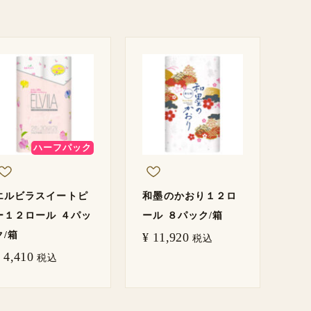
ハーフパック
エルビラスイートピ
和墨のかおり１２ロ
ー１２ロール ４パッ
ール ８パック/箱
ク/箱
¥
11,920
税込
4,410
税込