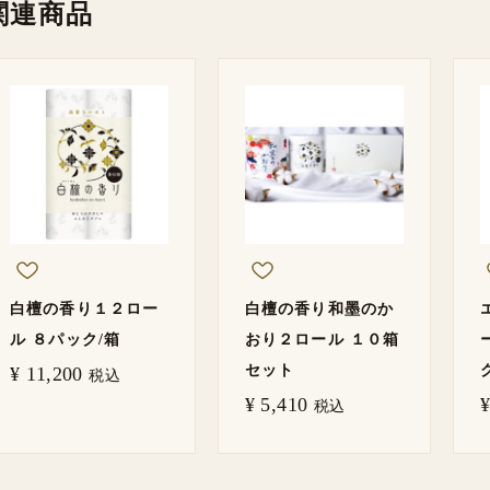
関連商品
白檀の香り１２ロー
白檀の香り和墨のか
ル ８パック/箱
おり２ロール １０箱
セット
¥
11,200
税込
¥
5,410
¥
税込