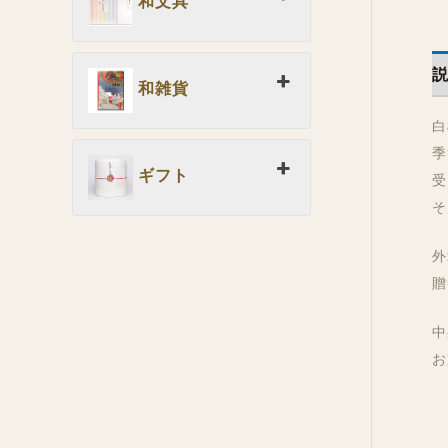
和文具
和雑貨
白
季
ギフト
受
そ
外
贈
中
お