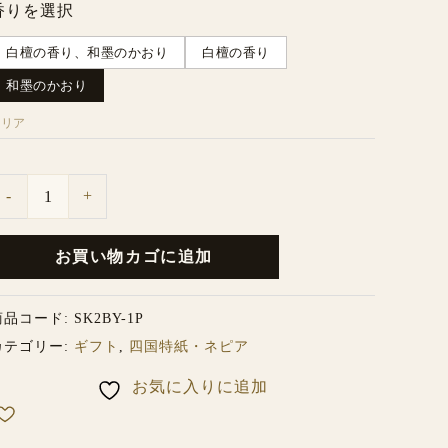
香りを選択
り
白檀の香り、和墨のかおり
白檀の香り
２
和墨のかおり
ロ
ー
クリア
ル
化
-
+
粧
箱
お買い物カゴに追加
個
商品コード:
SK2BY-1P
カテゴリー:
ギフト
,
四国特紙・ネピア
お気に入りに追加