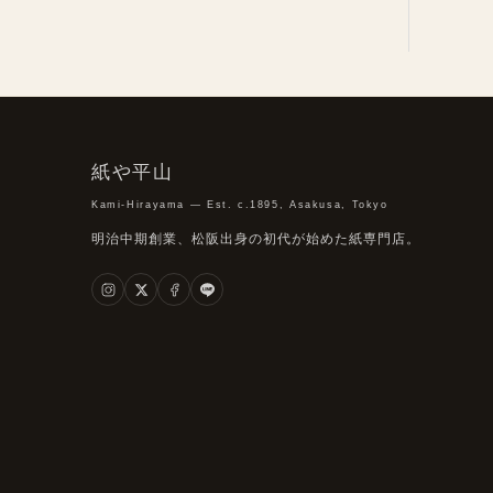
紙や平山
Kami-Hirayama — Est. c.1895, Asakusa, Tokyo
明治中期創業、松阪出身の初代が始めた紙専門店。