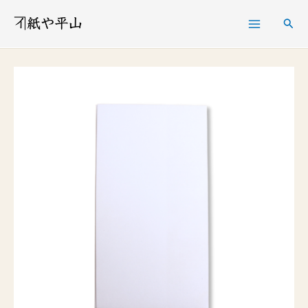
内
検
容
索
を
切
ス
麻
キ
(き
ッ
り
プ
ぬ
さ)
懐
中
用
2