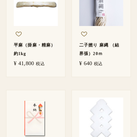
平麻（掛麻・精麻）
二子撚り 麻縄 （結
約1kg
界張）20ｍ
¥
41,800
¥
640
税込
税込
価
格
帯:
¥ 2,20
–
¥ 3,10