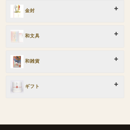
金封
和文具
和雑貨
ギフト