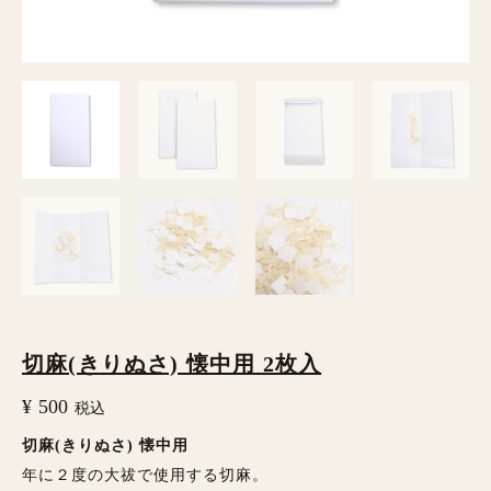
枚
入
個
切麻(きりぬさ) 懐中用 2枚入
¥
500
税込
切麻(きりぬさ) 懐中用
年に２度の大祓で使用する切麻。