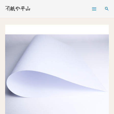
内
検
容
索
を
耐
ス
水
キ
奉
ッ
書
プ
紙
両
面
ラ
ミ
10