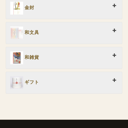
金封
和文具
和雑貨
ギフト