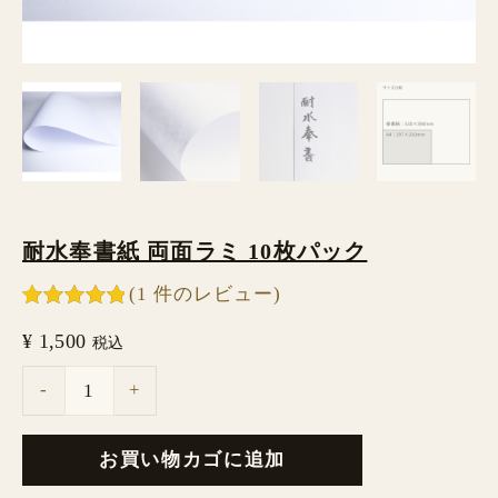
枚
パ
ッ
ク
個
耐水奉書紙 両面ラミ 10枚パック
(
1
件のレビュー)
1
件の利用者
¥
1,500
評価に基づ
税込
く5段階評
価のうち、
-
+
5.00
点
お買い物カゴに追加