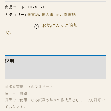
商品コード:
TH-300-10
カテゴリー:
奉書紙
,
糊入紙
,
耐水奉書紙
お気に入りに追加
説明
レビュー (1)
耐水奉書紙 両面ラミネート
色 ＝ 白銀
露天でご使用になる紙垂や幣束の作成用として、ご好評頂い
ております。