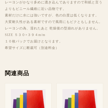
レーヨンがかなり多めに漉き込んでありますので和紙と言う
よりもビニール繊維に近い品物です。
素材だけに水には強いですが、色の白度は低くなります。
大変耐久性がある素材ですので風雨にもビクともしません。
レーヨンの為、濡れたあと 乾燥後の型崩れがありません。
SIZE ５３０×３９４m/m
１０枚パックでお届けとなります。
希望サイズに断裁可（別途料金）
関連商品
価
価
格
格
帯:
帯:
¥ 980
¥ 980
–
–