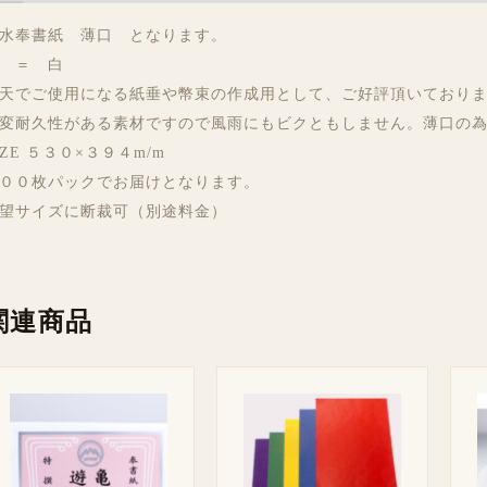
水奉書紙 薄口 となります。
 ＝ 白
天でご使用になる紙垂や幣束の作成用として、ご好評頂いており
変耐久性がある素材ですので風雨にもビクともしません。薄口の
IZE ５３０×３９４m/m
００枚パックでお届けとなります。
望サイズに断裁可（別途料金）
関連商品
価
価
格
格
帯:
帯:
¥ 600
¥ 980
–
–