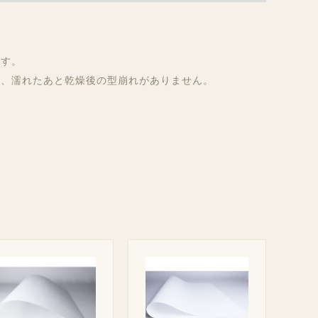
ます。
為、濡れたあと乾燥後の型崩れがありません。
価
格
帯:
¥ 1,650
–