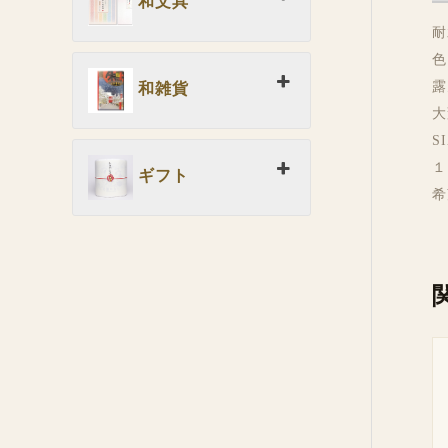
和文具
耐
色
露
和雑貨
大
S
１
ギフト
希