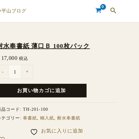
検
や平山ブログ
索
耐水奉書紙 薄口Ｂ 100枚パック
耐
水
17,000
税込
奉
-
+
書
紙
お買い物カゴに追加
薄
口
商品コード:
TH-201-100
Ｂ
カテゴリー:
奉書紙
,
糊入紙
,
耐水奉書紙
00
お気に入りに追加
枚