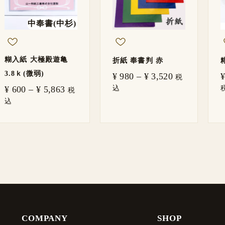
¥ 5,863
¥ 3,520
中奉書(中杉)
糊入紙 大極殿遊亀
折紙 奉書判 赤
3.8ｋ(微弱)
¥
980
–
¥
3,520
¥
税
込
¥
600
–
¥
5,863
税
込
COMPANY
SHOP