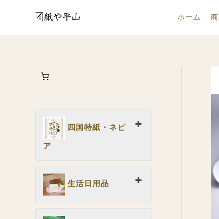
内
ホーム
商
容
を
ス
キ
ッ
プ
四国特紙・ネピ
ア
生活日用品