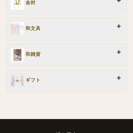
金封
和文具
和雑貨
ギフト