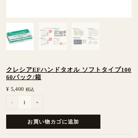
ル
ソ
フ
ト
タ
イ
プ
クレシアEFハンドタオル ソフトタイプ100
100
60パック/箱
60
¥
5,400
税込
パ
-
+
ッ
ク/
お買い物カゴに追加
箱
個