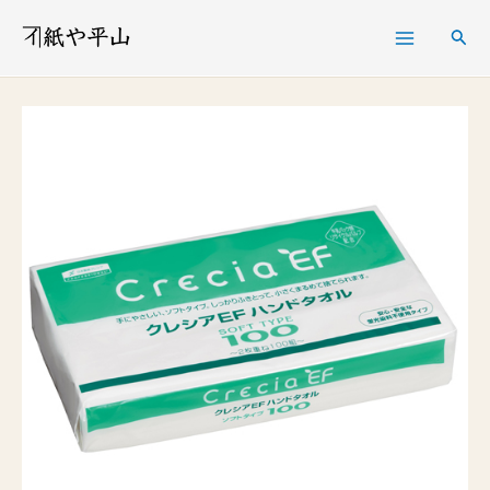
内
検
容
索
を
ク
ス
レ
キ
シ
ッ
ア
プ
EF
ハ
ン
ド
タ
オ