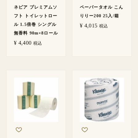
ネピア プレミアムソ
ペーパータオル こん
フト トイレットロー
りりー200 25入/箱
ル 1.5倍巻 シングル
¥
4,015
税込
無香料 90m×8ロール
¥
4,400
税込