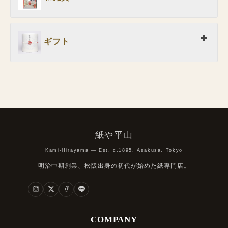
ギフト
紙や平山
Kami-Hirayama — Est. c.1895, Asakusa, Tokyo
明治中期創業、松阪出身の初代が始めた紙専門店。
COMPANY