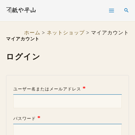
必
必
必
内
検
検
須
須
須
容
索
索
を
ホーム
ネットショップ
マイアカウント
ス
マイアカウント
キ
ログイン
ッ
プ
*
ユーザー名またはメールアドレス
*
パスワード