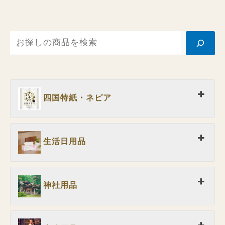
四国特紙・ネピア
生活日用品
神社用品