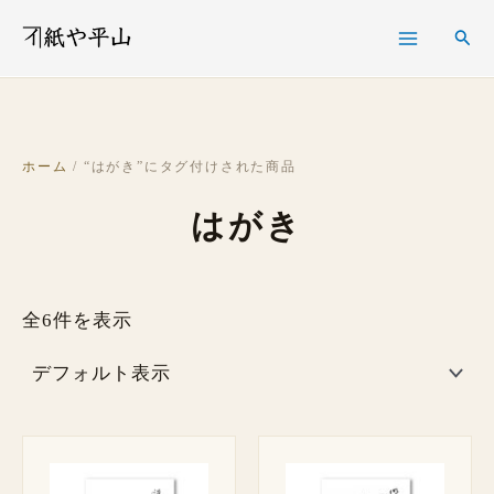
内
検
検
容
索
索
を
ス
キ
ホーム
/ “はがき”にタグ付けされた商品
ッ
はがき
プ
全6件を表示