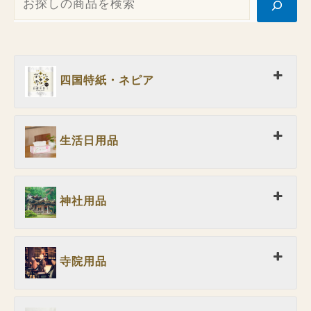
四国特紙・ネピア
生活日用品
神社用品
寺院用品