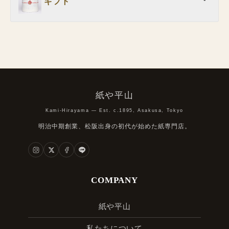
ギフト
紙や平山
Kami-Hirayama — Est. c.1895, Asakusa, Tokyo
明治中期創業、松阪出身の初代が始めた紙専門店。
COMPANY
紙や平山
私たちについて