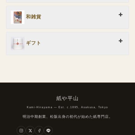
和雑貨
ギフト
紙や平山
Kami-Hirayama — Est. c.1895, Asakusa, Tokyo
明治中期創業、松阪出身の初代が始めた紙専門店。