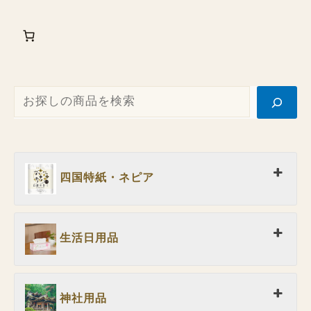
四国特紙・ネピア
生活日用品
神社用品