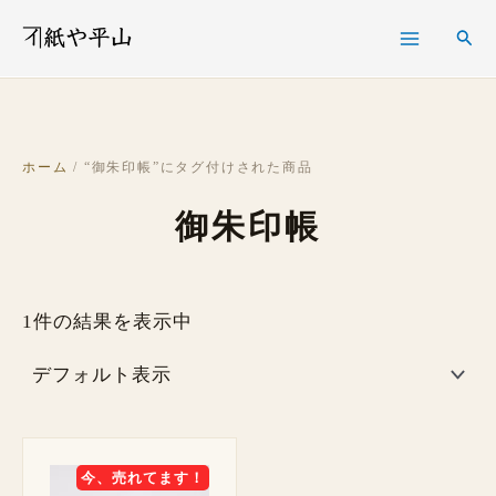
内
検
検
容
索
索
を
ス
キ
ホーム
/ “御朱印帳”にタグ付けされた商品
ッ
御朱印帳
プ
1件の結果を表示中
今、売れてます！