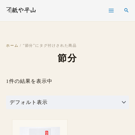
内
検
検
容
索
索
を
ス
キ
ホーム
/ “節分”にタグ付けされた商品
ッ
節分
プ
1件の結果を表示中