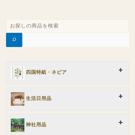
四国特紙・ネピア
生活日用品
神社用品