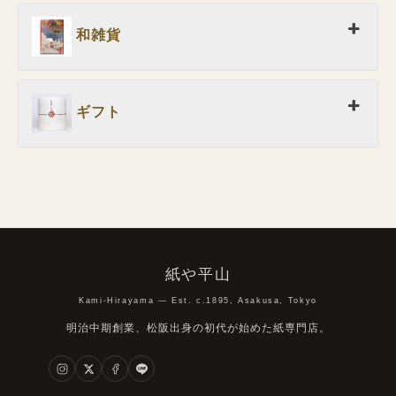
和雑貨
ギフト
紙や平山
Kami-Hirayama — Est. c.1895, Asakusa, Tokyo
明治中期創業、松阪出身の初代が始めた紙専門店。