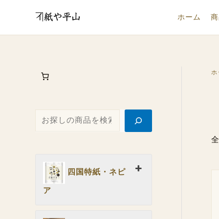
内
検
ホーム
商
容
索
を
ス
キ
ホ
ッ
プ
全
四国特紙・ネピ
ア