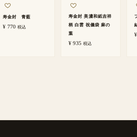
寿金封 美濃和紙吉祥
寿金封 青藍
柄 白雲 祝儀袋 麻の
¥
770
税込
葉
¥
¥
935
税込