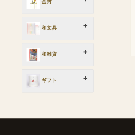
金封
和文具
和雑貨
ギフト