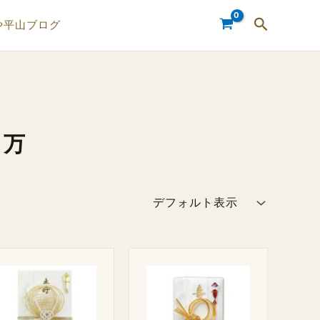
検
や平山ブログ
索
５万