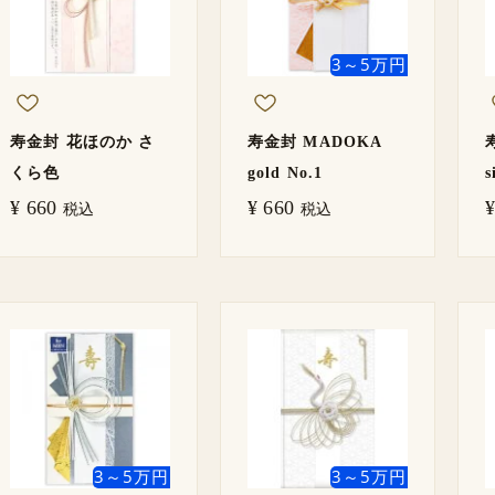
3～5万円
寿金封 花ほのか さ
寿金封 MADOKA
くら色
gold No.1
s
¥
660
¥
660
¥
税込
税込
3～5万円
3～5万円