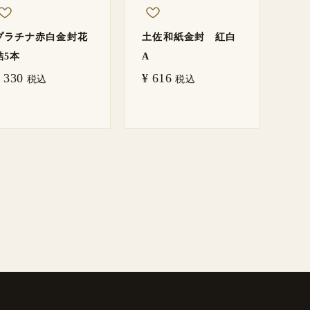
プラチナ赤白金封花
土佐和紙金封 紅白
結5本
A
330
¥
616
税込
税込