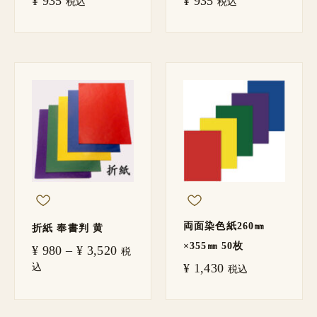
¥
935
¥
935
税込
税込
価
格
帯:
¥ 980
–
¥ 3,520
両面染色紙260㎜
折紙 奉書判 黄
×355㎜ 50枚
¥
980
–
¥
3,520
税
込
¥
1,430
税込