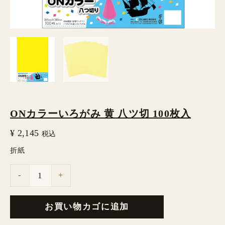
ツ
切
100
枚
入
個
ONカラーいろがみ 黄 八ツ切 100枚入
¥
2,145
税込
折紙
-
+
お買い物カゴに追加