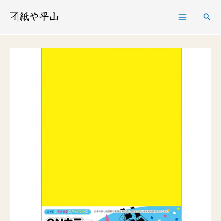
内
検
容
索
を
ON
ス
カ
キ
ラ
ッ
ー
プ
い
ろ
が
み
黄
八