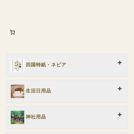
四国特紙・ネピア
生活日用品
神社用品