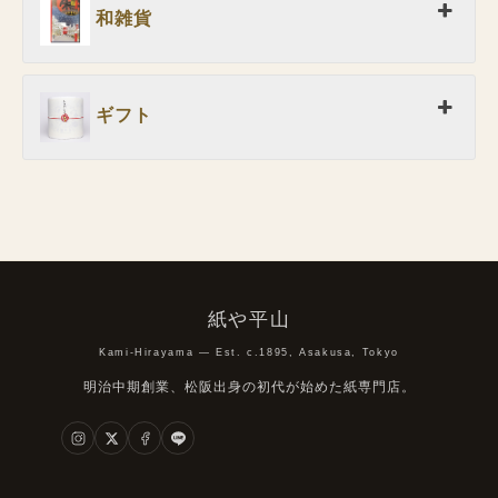
和雑貨
ギフト
紙や平山
Kami-Hirayama — Est. c.1895, Asakusa, Tokyo
明治中期創業、松阪出身の初代が始めた紙専門店。