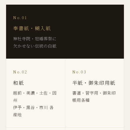
No.01
奉書紙・糊入紙
神社寺院・冠婚葬祭に
欠かせない伝統の白紙
No.02
No.03
和紙
半紙・御朱印用紙
越前・美濃・土佐・因
書道・習字用・御朱印
州
帳用各種
伊予・黒谷・市川 各
産地