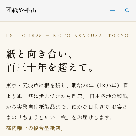
内
検
容
索
を
ス
EST. C.1895 — MOTO-ASAKUSA, TOKYO
キ
紙と向き合い、
ッ
百三十年を超えて。
プ
東京・元浅草に根を張り、明治28年（1895年）頃
より紙一筋に歩んできた専門店。 日本各地の和紙
から実務向け紙製品まで、確かな目利きで お客さ
まの「ちょうどいい一枚」をお届けします。
都内唯一の複合型紙店。