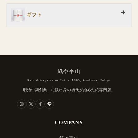
ギフト
紙や平山
Kami-Hirayama — Est. c.1895, Asakusa, Tokyo
明治中期創業、松阪出身の初代が始めた紙専門店。
COMPANY