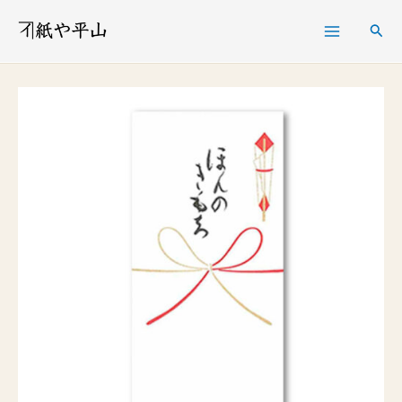
内
検
容
索
を
ほ
ス
ん
キ
の
ッ
き
プ
も
ち
万
円
型
祝