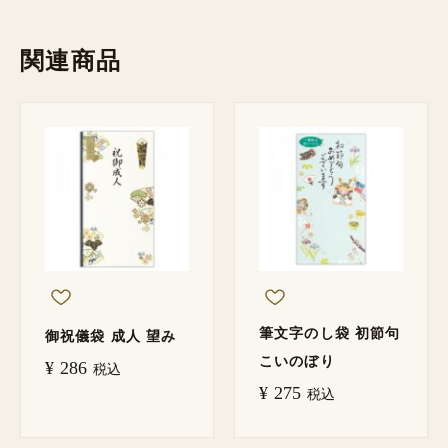
関連商品
筆文字のし袋 初節句
御祝儀袋 成人 望み
こいのぼり
¥
286
税込
¥
275
税込