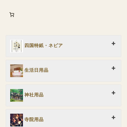
四国特紙・ネピア
生活日用品
神社用品
寺院用品