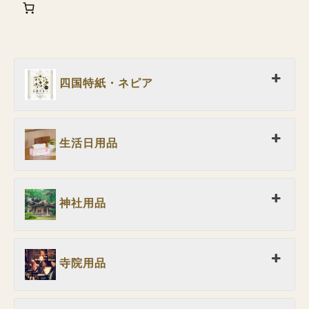
四国特紙・ネピア
生活日用品
神社用品
寺院用品