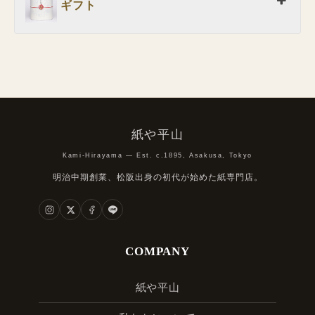
ギフト
紙や平山
Kami-Hirayama — Est. c.1895, Asakusa, Tokyo
明治中期創業、松阪出身の初代が始めた紙専門店。
COMPANY
紙や平山