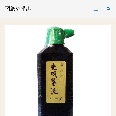
内
検
容
索
を
光
ス
明
キ
墨
ッ
液
プ
180cc
個