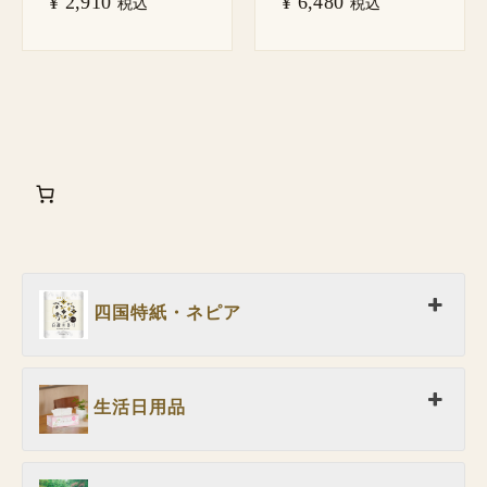
¥
2,910
¥
6,480
税込
税込
四国特紙・ネピア
生活日用品