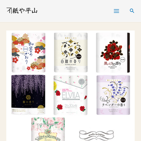
内
検
容
索
を
ス
キ
ッ
プ