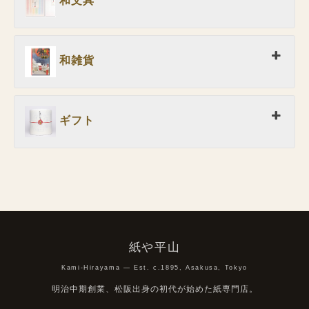
和文具
和雑貨
ギフト
紙や平山
Kami-Hirayama — Est. c.1895, Asakusa, Tokyo
明治中期創業、松阪出身の初代が始めた紙専門店。