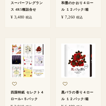
スーパーフレグラン
和墨のかおり４ロー
ス 4R5種詰合せ
ル １２パック/箱
¥
3,480
¥
7,260
税込
税込
四国特紙 セレクト４
黒バラの香り４ロー
ロール×５パック
ル １２パック/箱