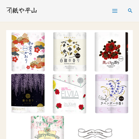
内
検
容
索
を
四
価
ス
国
格
キ
特
帯:
ッ
紙
¥ 8,520
プ
４
–
ロ
¥ 14,520
ー
ル
１
２