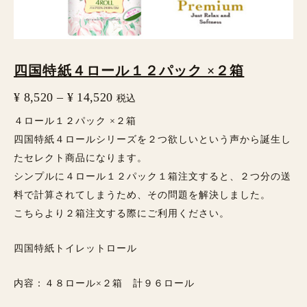
パ
ッ
ク
四国特紙４ロール１２パック ×２箱
×
２
¥
8,520
–
¥
14,520
税込
箱
４ロール１２パック ×２箱
四国特紙４ロールシリーズを２つ欲しいという声から誕生し
個
たセレクト商品になります。
シンプルに４ロール１２パック１箱注文すると、２つ分の送
料で計算されてしまうため、その問題を解決しました。
こちらより２箱注文する際にご利用ください。
四国特紙トイレットロール
内容：４８ロール×２箱 計９６ロール