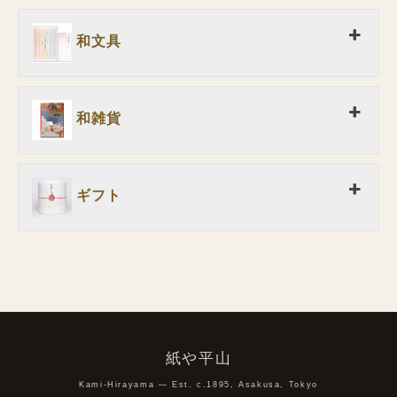
和文具
和雑貨
ギフト
紙や平山
Kami-Hirayama — Est. c.1895, Asakusa, Tokyo