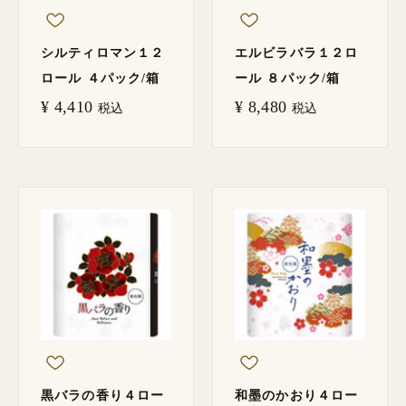
シルティロマン１２
エルビラバラ１２ロ
ロール ４パック/箱
ール ８パック/箱
¥
4,410
¥
8,480
税込
税込
黒バラの香り４ロー
和墨のかおり４ロー