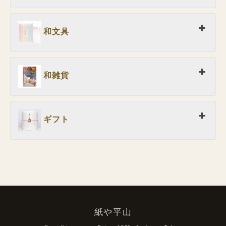
和文具
和雑貨
ギフト
紙や平山