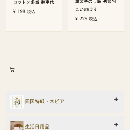
筆文字のし袋 初節句
コットン多当 御車代
こいのぼり
¥
198
税込
¥
275
税込
四国特紙・ネピア
生活日用品