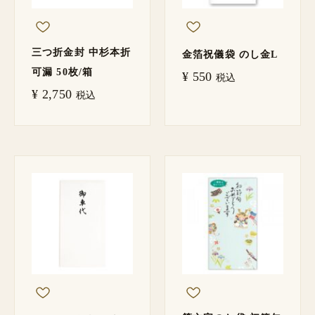
三つ折金封 中杉本折
金箔祝儀袋 のし金L
可漏 50枚/箱
¥
550
税込
¥
2,750
税込