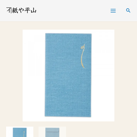
内
検
容
索
を
い
ス
ろ
キ
ど
ッ
り
プ
ぽ
ち
袋
つ
ゆ
草