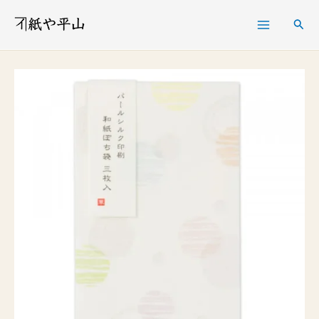
内
検
容
索
を
綾
ス
華
キ
ぽ
ッ
ち
プ
袋
水
玉
個