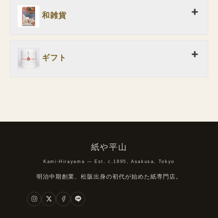
和雑貨
ギフト
紙や平山
Kami-Hirayama — Est. c.1895, Asakusa, Tokyo
明治中期創業、松阪出身の初代が始めた紙専門店。