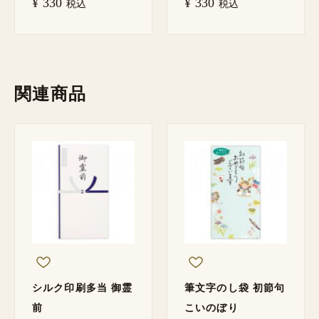
¥
330
¥
330
税込
税込
関連商品
シルク印刷多当 御霊
筆文字のし袋 初節句
前
こいのぼり