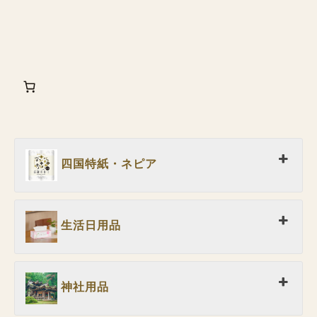
四国特紙・ネピア
生活日用品
神社用品