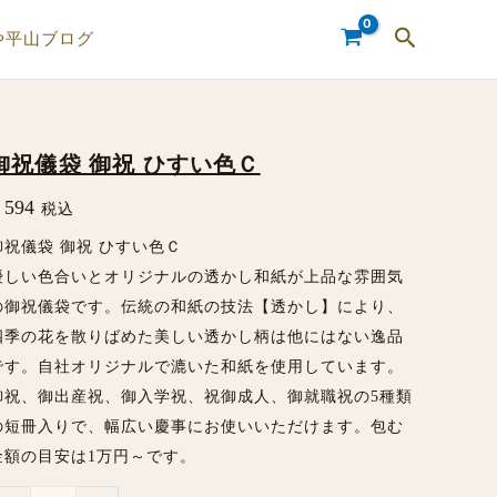
検
や平山ブログ
索
御祝儀袋 御祝 ひすい色Ｃ
御
祝
594
税込
儀
御祝儀袋 御祝 ひすい色Ｃ
袋
優しい色合いとオリジナルの透かし和紙が上品な雰囲気
の御祝儀袋です。伝統の和紙の技法【透かし】により、
御
四季の花を散りばめた美しい透かし柄は他にはない逸品
祝
です。自社オリジナルで漉いた和紙を使用しています。
ひ
御祝、御出産祝、御入学祝、祝御成人、御就職祝の5種類
す
の短冊入りで、幅広い慶事にお使いいただけます。包む
い
金額の目安は1万円～です。
色