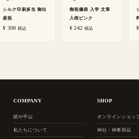
シルク印刷多当 御出
御祝儀袋 入学 文章
産祝
入桜ピンク
¥
308
¥
242
¥
税込
税込
COMPANY
SHOP
紙や平山
オンラインショッ
私たちについて
神社・神事用品