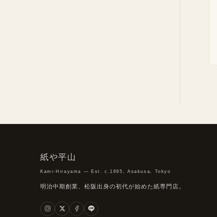
紙や平山
Kami-Hirayama — Est. c.1895, Asakusa, Tokyo
明治中期創業、松阪出身の初代が始めた紙専門店。