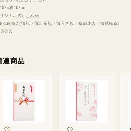
185×横105mm
リジナル透かし和紙
冊5種類入(御祝・御出産祝・御入学祝・祝御成人・御就職祝)
明書入
関連商品