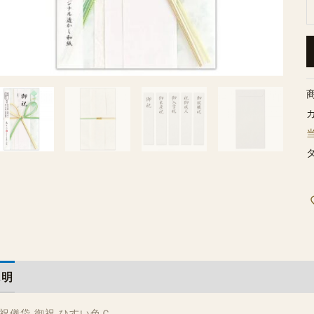
説明
レビュー (0)
祝儀袋 御祝 ひすい色Ｃ