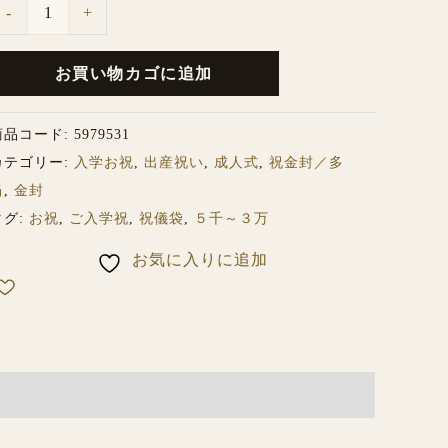
-
+
Ｃ
個
お買い物カゴに追加
商品コード:
5979531
カテゴリー:
入学お祝
,
出産祝い
,
成人式
,
祝金封／多
当
,
金封
タグ:
お祝
,
ご入学祝
,
祝儀袋
,
５千～３万
お気に入りに追加