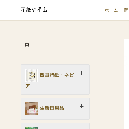
内
ホーム
商
容
を
ス
キ
ッ
プ
四国特紙・ネピ
ア
生活日用品