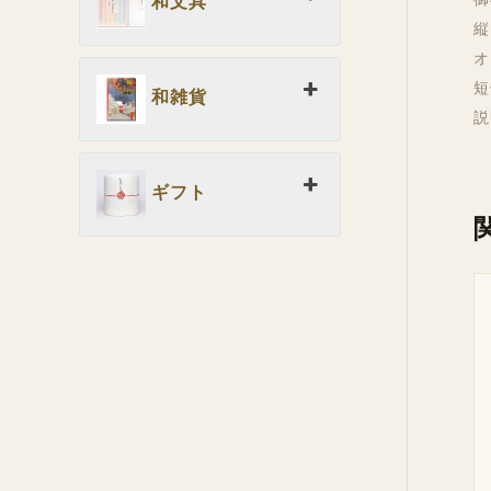
和文具
縦
オ
短
和雑貨
説
ギフト