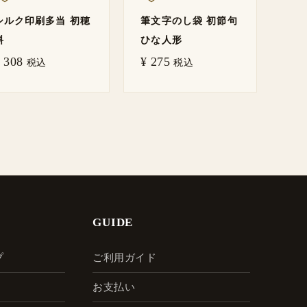
シルク印刷多当 初穂
筆文字のし袋 初節句
料
ひな人形
308
¥
275
税込
税込
GUIDE
プ
ご利用ガイド
お支払い