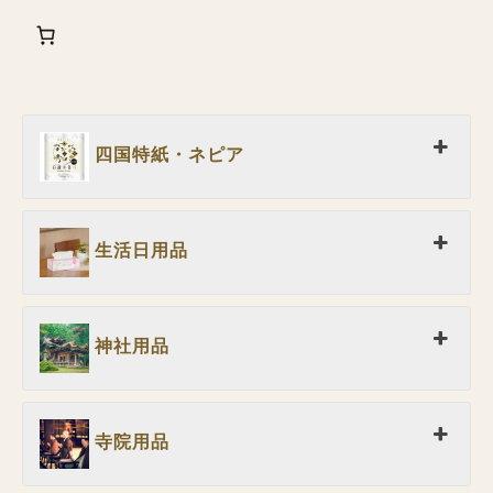
四国特紙・ネピア
生活日用品
神社用品
寺院用品