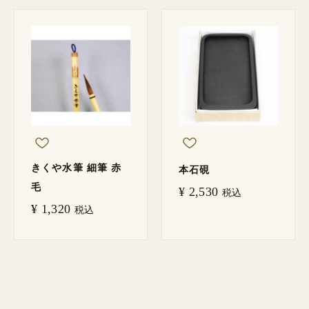
きくや水筆 細筆 赤
本石硯
毛
¥
2,530
税込
¥
1,320
税込