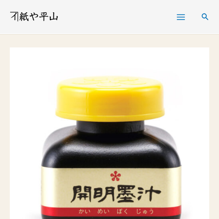
内
検
容
索
を
ス
キ
ッ
プ