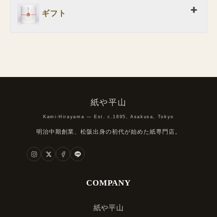
ギフト
紙や平山
Kami-Hirayama — Est. c.1895, Asakusa, Tokyo
明治中期創業、松阪出身の初代が始めた紙専門店。
COMPANY
紙や平山