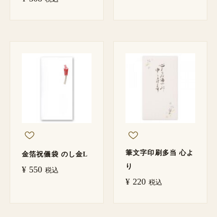
筆文字印刷多当 心よ
金箔祝儀袋 のし金L
り
¥
550
税込
¥
220
税込