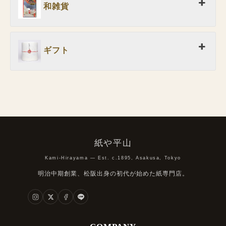
和雑貨
ギフト
紙や平山
Kami-Hirayama — Est. c.1895, Asakusa, Tokyo
明治中期創業、松阪出身の初代が始めた紙専門店。