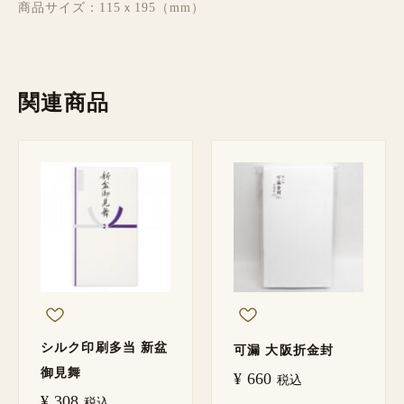
商品サイズ：115ｘ195（mm）
関連商品
シルク印刷多当 新盆
可漏 大阪折金封
御見舞
¥
660
税込
¥
308
税込