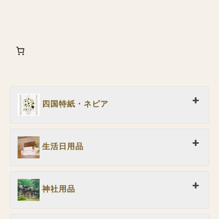
四国特紙・ネピア
生活日用品
神社用品