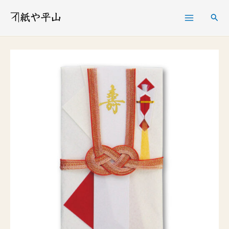
内
検
容
索
を
寿
ス
中
キ
金
ッ
封
プ
き
ら
ら
金
封
あ