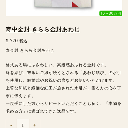
わ
じ
10～30万円
個
寿中金封 きらら金封あわじ
¥
770
税込
寿金封 きらら金封あわじ
格式ある場にふさわしい、高級感あふれる金封です。
縁を結び、末永いご縁が続くとされる「あわじ結び」の水引
を使用し、結婚式やお祝いの席などお使いいただけます。
上質な和紙と繊細な細工が施された水引が、贈る方の心を丁
寧に伝えます。
一度手にした方からリピートいただくことも多く、「本物を
求める方」に選ばれてきた逸品です。
-
+