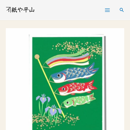
内
検
容
索
を
端
ス
午
キ
の
ッ
節
プ
句
カ
ー
ド
FGA-
531