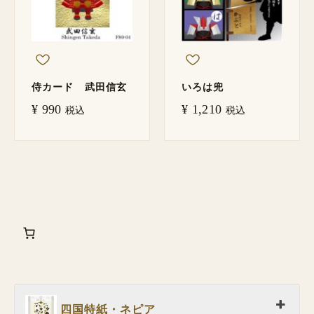
侍カード 武田信玄
いろは兜
¥
990
¥
1,210
税込
税込
四国特紙・ネピア