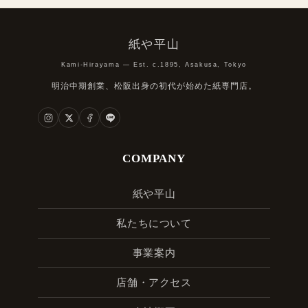
紙や平山
Kami-Hirayama — Est. c.1895, Asakusa, Tokyo
明治中期創業、松阪出身の初代が始めた紙専門店。
COMPANY
紙や平山
私たちについて
事業案内
店舗・アクセス