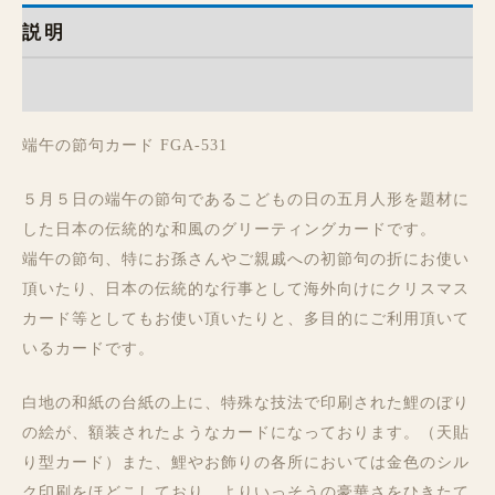
説明
レビュー (0)
端午の節句カード FGA-531
５月５日の端午の節句であるこどもの日の五月人形を題材に
した日本の伝統的な和風のグリーティングカードです。
端午の節句、特にお孫さんやご親戚への初節句の折にお使い
頂いたり、日本の伝統的な行事として海外向けにクリスマス
カード等としてもお使い頂いたりと、多目的にご利用頂いて
いるカードです。
白地の和紙の台紙の上に、特殊な技法で印刷された鯉のぼり
の絵が、額装されたようなカードになっております。（天貼
り型カード）また、鯉やお飾りの各所においては金色のシル
ク印刷をほどこしており、よりいっそうの豪華さをひきたて