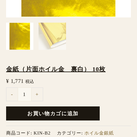
10
枚
個
金紙（片面ホイル金 裏白） 10枚
¥
1,771
税込
-
+
お買い物カゴに追加
商品コード:
KIN-B2
カテゴリー:
ホイル金銀紙