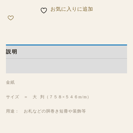
お気に入りに追加
説明
レビュー (0)
金紙
サイズ ＝ 大 判（７５８×５４６m/m）
用途： お札などの胴巻き短冊や装飾等