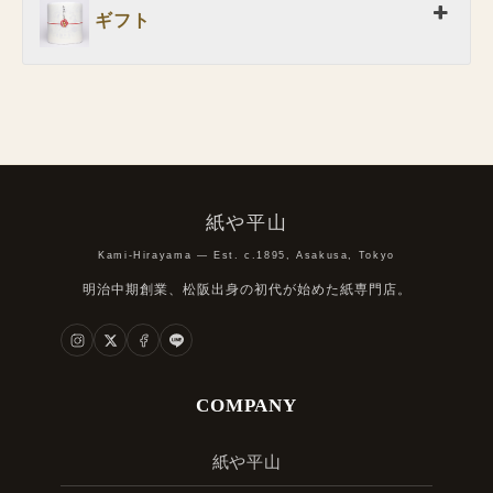
ギフト
紙や平山
Kami-Hirayama — Est. c.1895, Asakusa, Tokyo
明治中期創業、松阪出身の初代が始めた紙専門店。
COMPANY
紙や平山