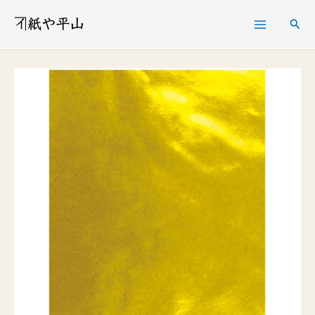
内
検
容
索
を
金
ス
紙
キ
（片
ッ
面
プ
ホ
イ
ル
金
裏
白）