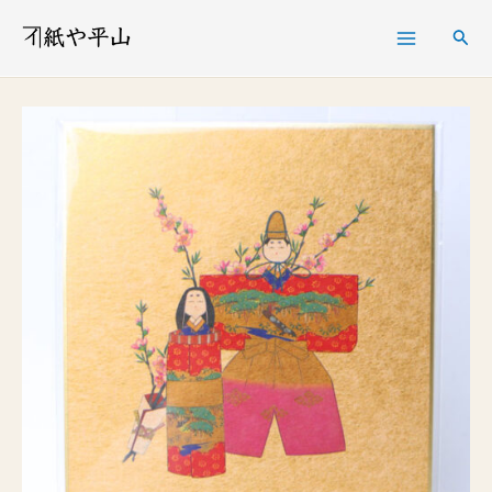
内
検
容
索
を
小
ス
色
キ
紙
ッ
雛
プ
祭
個