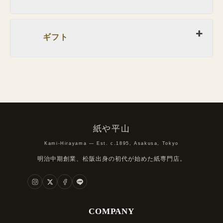
ギフト
紙や平山
Kami-Hirayama — Est. c.1895, Asakusa, Tokyo
明治中期創業、松阪出身の初代が始めた紙専門店。
COMPANY