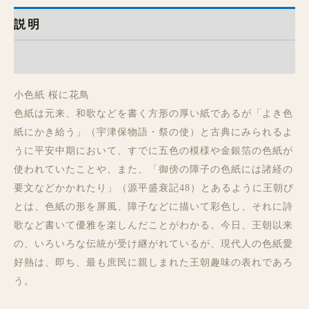
説明
レビュー (0)
小色紙 桜に花鳥
色紙は元来、和歌などを書く方形の厚い紙であるが「よき色
紙にかき給う」（宇津保物語・祭の使）と古典にみられるよ
うに平安中期において、すでに五色の模様や金銀箔の色紙が
使われていたことや、また、「御傍の障子の色紙には諸経の
要文などかかれたり」（源平盛衰記48）とあるように王朝び
とは、色紙の形を屏風、障子などに描いて彩色し、それに詩
歌など書いて優雅を楽しんだことがわかる。今日、王朝以来
の、いろいろな伝統が受け継がれているが、現代人の色紙愛
好熱は、即ち、最も庶民に親しまれた王朝趣味の表れであろ
う。