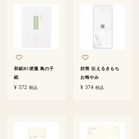
和紙B5便箋 鳥の子
封筒 伝えるきもち
紙
お悔やみ
¥
572
¥
374
税込
税込