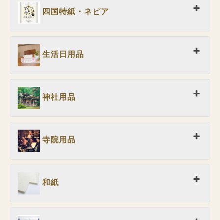
四国特紙・ネピア
生活日用品
神社用品
寺院用品
和紙