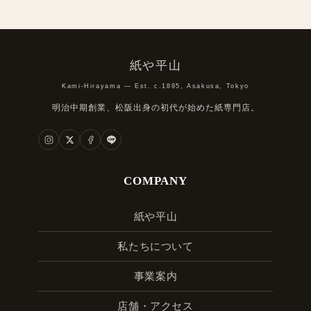
紙や平山
Kami-Hirayama — Est. c.1895, Asakusa, Tokyo
明治中期創業、松阪出身の初代が始めた紙専門店。
COMPANY
紙や平山
私たちについて
事業案内
店舗・アクセス