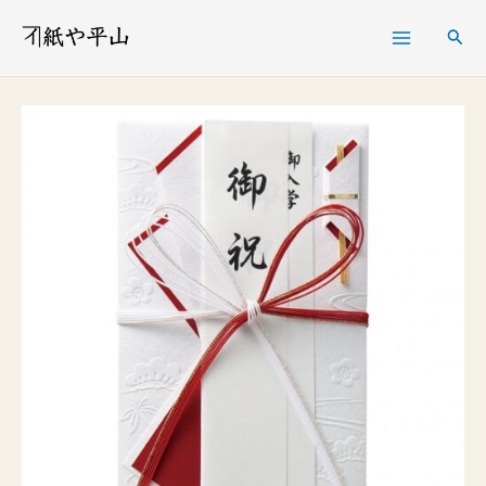
内
検
容
索
を
大
ス
金
キ
封
ッ
和
プ
し
ぐ
さ
エ
ン
ボ