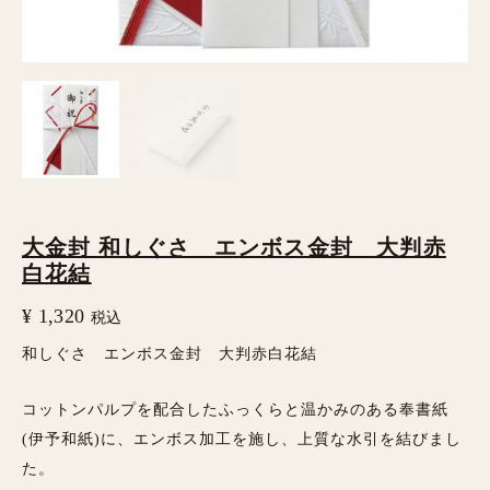
ス
金
封
大
判
赤
白
大金封 和しぐさ エンボス金封 大判赤
花
白花結
結
¥
1,320
税込
個
和しぐさ エンボス金封 大判赤白花結
コットンパルプを配合したふっくらと温かみのある奉書紙
(伊予和紙)に、エンボス加工を施し、上質な水引を結びまし
た。