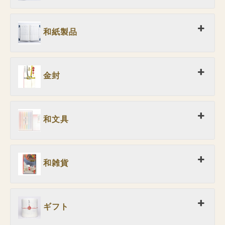
和紙製品
金封
和文具
和雑貨
ギフト