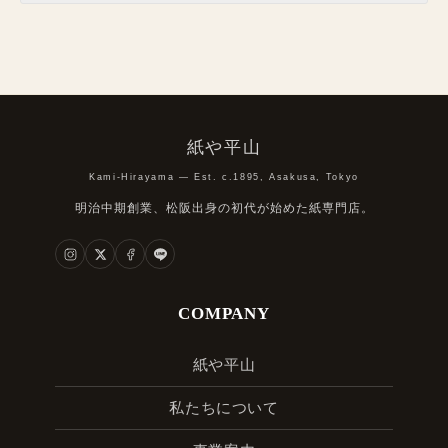
紙や平山
Kami-Hirayama — Est. c.1895, Asakusa, Tokyo
明治中期創業、松阪出身の初代が始めた紙専門店。
COMPANY
紙や平山
私たちについて