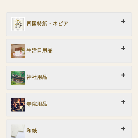
四国特紙・ネピア
生活日用品
神社用品
寺院用品
和紙