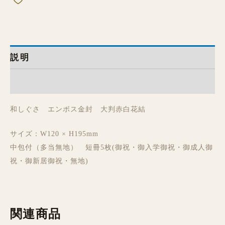
説明
レビュー (0)
和しぐさ エンボス金封 大判赤白花結
サイズ：W120 × H195mm
中包付（多当無地） 短冊5枚(御祝・御入学御祝・御成人御
祝・御新居御祝・無地)
関連商品