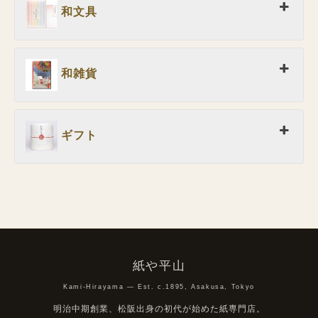
和文具
和雑貨
ギフト
紙や平山
Kami-Hirayama — Est. c.1895, Asakusa, Tokyo
明治中期創業、松阪出身の初代が始めた紙専門店。