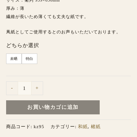
サイズ：菊判 939×636mm
厚み：薄
繊維が長いため薄くても丈夫な紙です。
凧紙としてご使用するとのお声もいただいております。
どちらか選択
未晒
特白
-
+
お買い物カゴに追加
商品コード:
kz95
カテゴリー:
和紙
,
楮紙