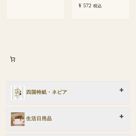
¥
572
税込
四国特紙・ネピア
生活日用品