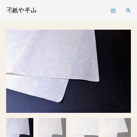
内
検
容
索
を
楮
価
ス
紙
格
キ
9
帯:
ッ
匁
¥ 363
プ
未
–
晒・
¥ 462
特
白
個