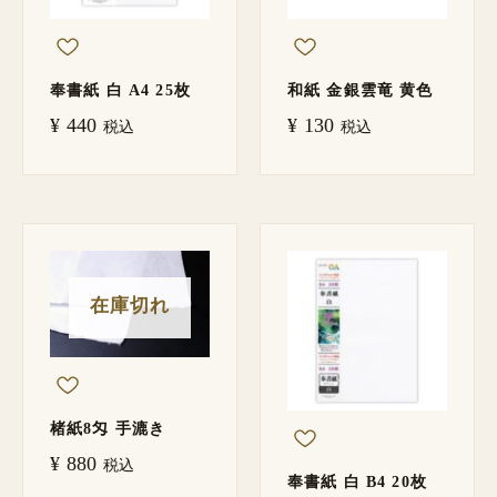
奉書紙 白 A4 25枚
和紙 金銀雲竜 黄色
¥
440
¥
130
税込
税込
在庫切れ
楮紙8匁 手漉き
¥
880
税込
奉書紙 白 B4 20枚