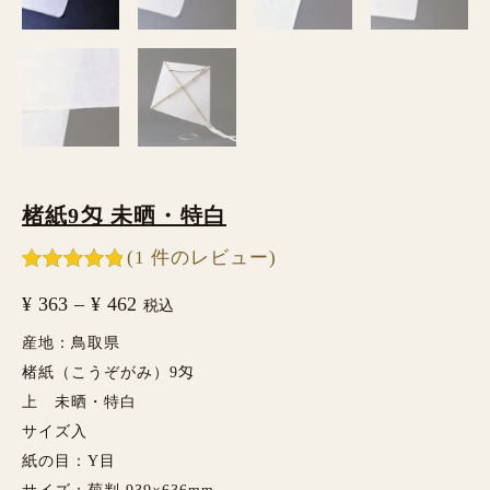
楮紙9匁 未晒・特白
(
1
件のレビュー)
1
件の利用者
¥
363
–
¥
462
評価に基づ
税込
く5段階評
価のうち、
産地：鳥取県
5.00
点
楮紙（こうぞがみ）9匁
上 未晒・特白
サイズ入
紙の目：Y目