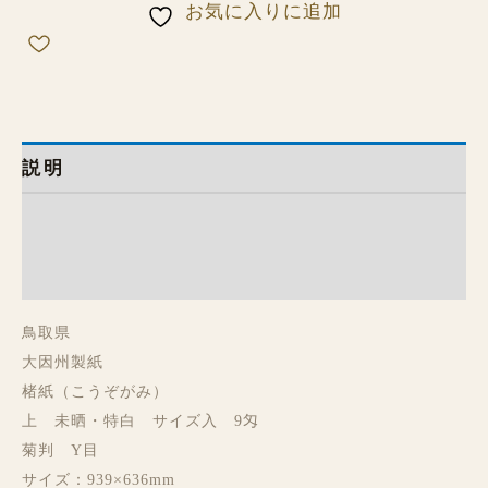
お気に入りに追加
説明
追加情報
レビュー (1)
鳥取県
大因州製紙
楮紙（こうぞがみ）
上 未晒・特白 サイズ入 9匁
菊判 Y目
サイズ：939×636mm