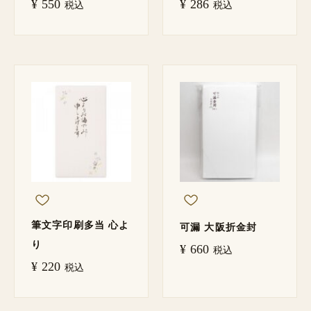
¥
550
¥
286
税込
税込
筆文字印刷多当 心よ
可漏 大阪折金封
り
¥
660
税込
¥
220
税込