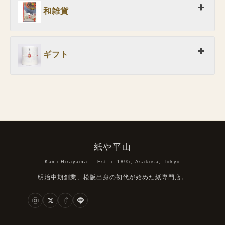
和雑貨
ギフト
紙や平山
Kami-Hirayama — Est. c.1895, Asakusa, Tokyo
明治中期創業、松阪出身の初代が始めた紙専門店。