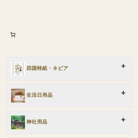
四国特紙・ネピア
生活日用品
神社用品