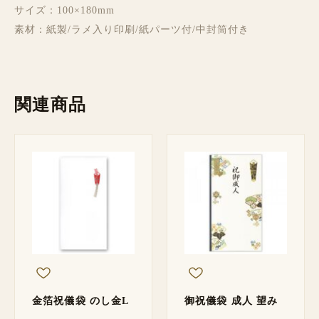
サイズ：100×180mm
素材：紙製/ラメ入り印刷/紙パーツ付/中封筒付き
関連商品
金箔祝儀袋 のし金L
御祝儀袋 成人 望み