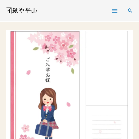
内
検
容
索
を
ス
キ
ッ
プ