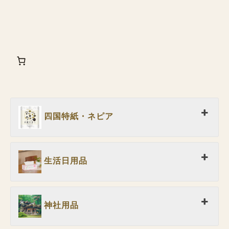
四国特紙・ネピア
生活日用品
神社用品