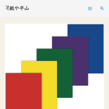
内
検
容
索
を
両
ス
面
キ
染
ッ
色
プ
紙
260
㎜
×355
㎜
50