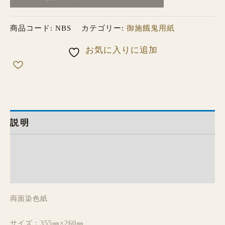
商品コード:
NBS
カテゴリー:
御施餓鬼用紙
お気に入りに追加
説明
追加情報
レビュー (0)
両面染色紙
サイズ：355㎜×260㎜