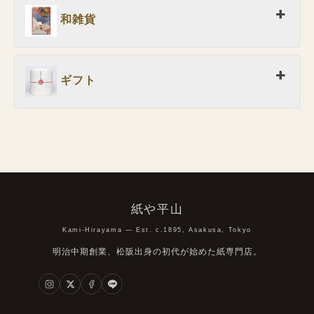
和雑貨
ギフト
紙や平山
Kami-Hirayama — Est. c.1895, Asakusa, Tokyo
明治中期創業、松阪出身の初代が始めた紙専門店。