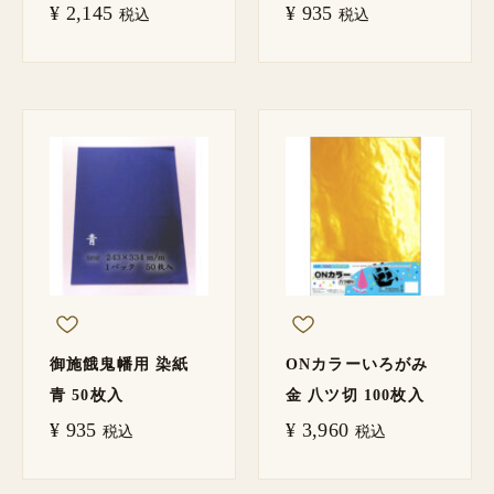
¥
2,145
¥
935
税込
税込
御施餓鬼幡用 染紙
ONカラーいろがみ
青 50枚入
金 八ツ切 100枚入
¥
935
¥
3,960
税込
税込