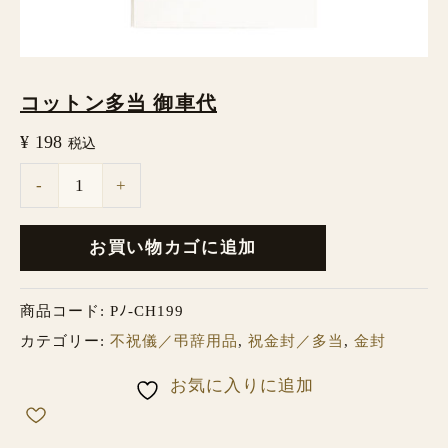
コットン多当 御車代
¥
198
税込
-
+
お買い物カゴに追加
商品コード:
Pﾉ-CH199
カテゴリー:
不祝儀／弔辞用品
,
祝金封／多当
,
金封
お気に入りに追加