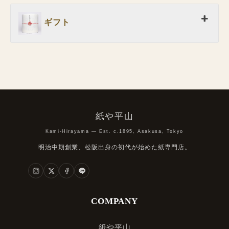
ギフト
紙や平山
Kami-Hirayama — Est. c.1895, Asakusa, Tokyo
明治中期創業、松阪出身の初代が始めた紙専門店。
COMPANY
紙や平山