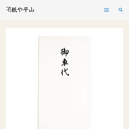
内
検
容
索
を
コ
ス
ッ
キ
ト
ッ
ン
プ
多
当
御
車
代
個