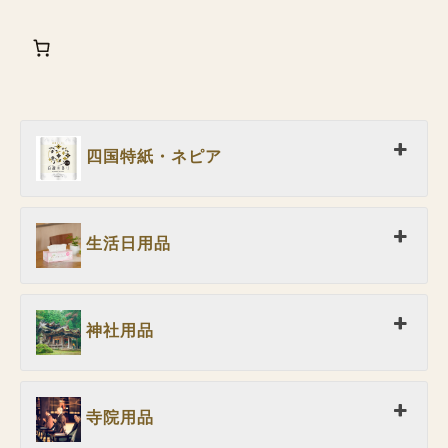
四国特紙・ネピア
生活日用品
神社用品
寺院用品