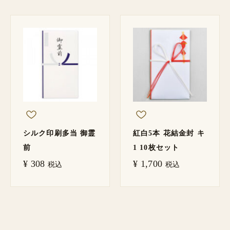
シルク印刷多当 御霊
紅白5本 花結金封 キ
前
1 10枚セット
¥
308
¥
1,700
税込
税込