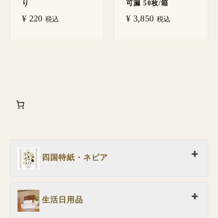
り
可漏 50枚/箱
¥
220
¥
3,850
税込
税込
四国特紙・ネピア
生活日用品