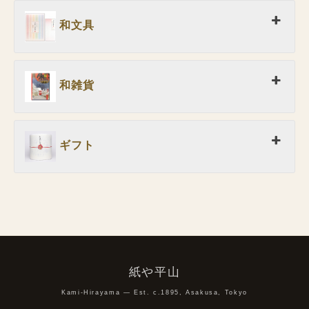
和文具
和雑貨
ギフト
紙や平山
Kami-Hirayama — Est. c.1895, Asakusa, Tokyo