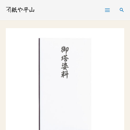
内
検
容
索
を
コ
ス
ッ
キ
ト
ッ
ン
プ
仏
多
当
御
塔
婆