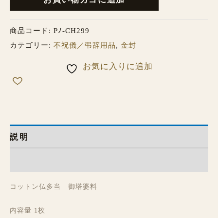
商品コード:
Pﾉ-CH299
カテゴリー:
不祝儀／弔辞用品
,
金封
お気に入りに追加
説明
レビュー (0)
コットン仏多当 御塔婆料
内容量 1枚