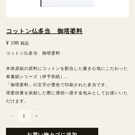
料
個
コットン仏多当 御塔婆料
¥
198
税込
コットン仏多当 御塔婆料
本体原紙の原料にコットンを配合した書き心地にこだわった
奉書紙シリーズ（伊予和紙）。
「御塔婆料」の文字が墨色で印刷された多当です。
塔婆供養を依頼した際に僧侶へ渡す金包みとしてお使いいた
だけます。
-
+
お買い物カゴに追加