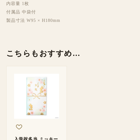
内容量 1枚
付属品 中袋付
製品寸法 W95 × H180mm
こちらもおすすめ…
入学祝多当 ミッキー