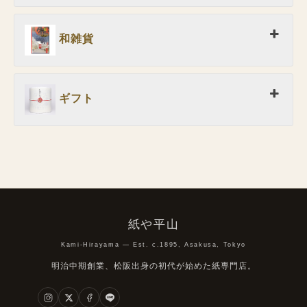
和雑貨
ギフト
紙や平山
Kami-Hirayama — Est. c.1895, Asakusa, Tokyo
明治中期創業、松阪出身の初代が始めた紙専門店。