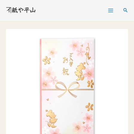
内
検
容
索
を
入
ス
学
キ
祝
ッ
多
プ
当
ミ
ニ
ー
個