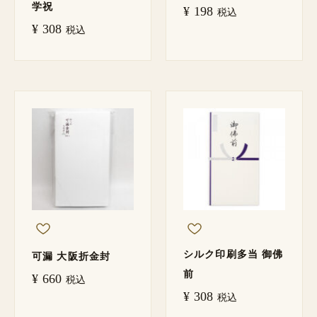
学祝
¥
198
税込
¥
308
税込
シルク印刷多当 御佛
可漏 大阪折金封
前
¥
660
税込
¥
308
税込