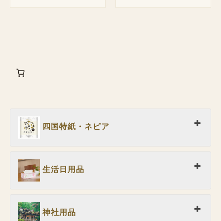
四国特紙・ネピア
生活日用品
神社用品