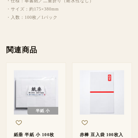
・仕様：奉書紙／二重折り（耐水性なし）
・サイズ：約175×380mm
・入数：100枚／1パック
関連商品
半紙 小
紙垂 半紙 小 100枚
赤棒 豆入袋 100枚入