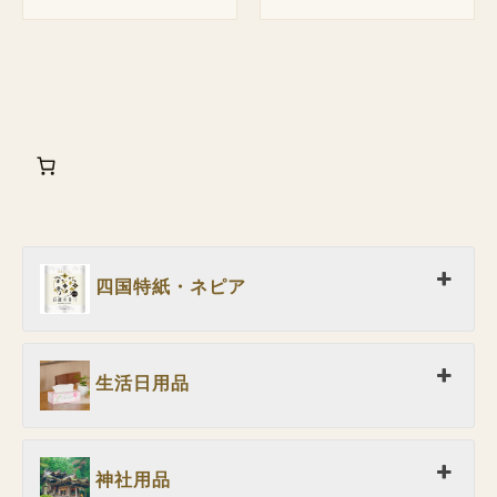
四国特紙・ネピア
生活日用品
神社用品