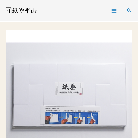
内
検
容
索
を
紙
価
ス
垂
格
キ
奉
帯:
ッ
書
¥ 5,390
プ
紙
–
大
¥ 6,890
100
枚
個