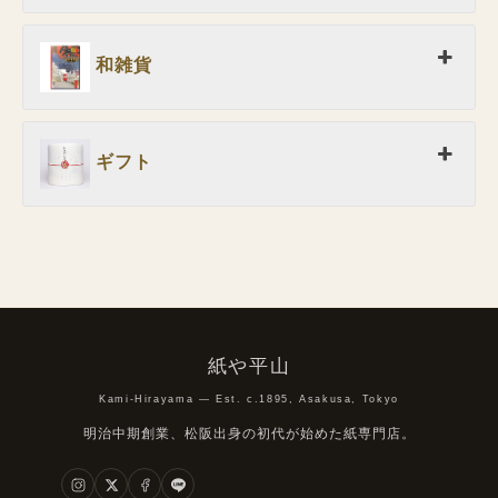
和雑貨
ギフト
紙や平山
Kami-Hirayama — Est. c.1895, Asakusa, Tokyo
明治中期創業、松阪出身の初代が始めた紙専門店。