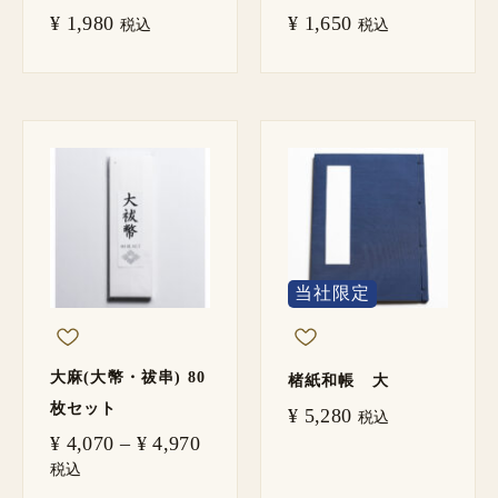
¥
1,980
¥
1,650
税込
税込
価
格
帯:
¥ 4,070
–
¥ 4,970
当社限定
大麻(大幣・祓串) 80
楮紙和帳 大
枚セット
¥
5,280
税込
¥
4,070
–
¥
4,970
税込