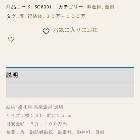
商品コード:
SO8001
カテゴリー:
寿金封
,
金封
タグ:
寿
,
祝儀袋
,
３０万～１００万
お気に入りに追加
説明
レビュー (0)
結納･婚礼用 高級金封 斑鳩
サイズ：横１３０×縦２１５mm
目安金額：５万～１００万円
短冊：寿、御結婚御祝、御帯料、御袴料、目録