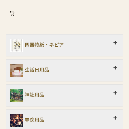
四国特紙・ネピア
生活日用品
神社用品
寺院用品