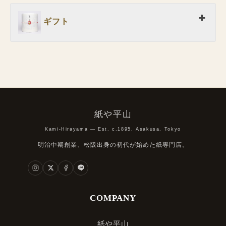
ギフト
紙や平山
Kami-Hirayama — Est. c.1895, Asakusa, Tokyo
明治中期創業、松阪出身の初代が始めた紙専門店。
COMPANY
紙や平山