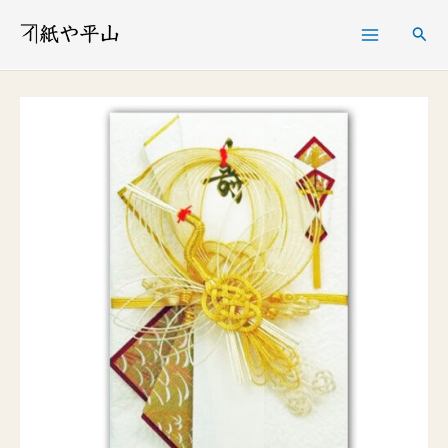
内
検
容
索
を
寿
ス
大
キ
金
ッ
封
プ
結
納･
婚
礼
用
高