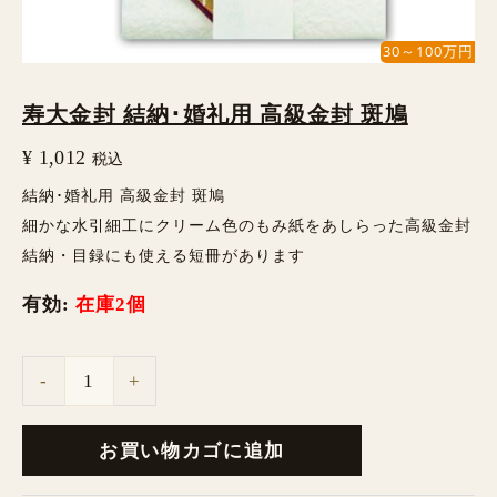
級
金
30～100万円
封
寿大金封 結納･婚礼用 高級金封 斑鳩
斑
鳩
¥
1,012
税込
個
結納･婚礼用 高級金封 斑鳩
細かな水引細工にクリーム色のもみ紙をあしらった高級金封
結納・目録にも使える短冊があります
有効:
在庫2個
-
+
お買い物カゴに追加